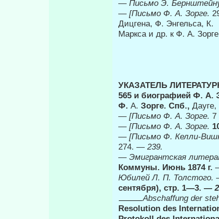
—
Письмо Э. Бернштейн
—
[Письмо Ф. А. Зорге.
2
Дицгена, Ф. Энгельса, К.
Маркса и др. к Ф. А. Зорг
УКАЗАТЕЛЬ ЛИТЕРАТУРН
565 и биографией Ф. А. З
Ф.
А.
Зорге. Спб.,
Дауге,
—
[Письмо Ф. А. Зорге.
7
—
[Письмо Ф. А. Зорге.
1
—
[Письмо Ф. Келли-Виш
274. —
239.
—
Эмигрантская литер
Коммуны. Июнь 1874 г.
Юбилей Л. П. Толстого.
сентября), стр. 1—3. —
2
Abschaffung der ste
Resolution des Internatio
Protokoll des Internation