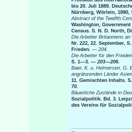
bis 20. Juli 1889. Deutsc
Nürnberg, Wörlein, 1890,
Abstract of the Twelfth Cen
Washington, Government Pr
Census. S. N. D. North, D
Die
Arbeiter Britanniens an
Nr. 222, 22. September, S.
Frieden.
—
204.
Die Arbeiter für den Fried
S. 1—3. —
203—206.
Baer, K. u. Helmersen, G. 
angränzenden Länder Asie
11. Gemischten Inhalts. S
70.
Bäuerliche Zustände in De
Sozialpolitik. Bd. 3. Leip
des Vereins für Sozialpol