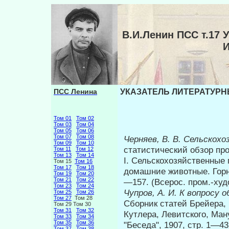
В.И.Ленин ПСС т.1
ПСС Ленина
УКАЗАТЕЛЬ ЛИТЕРАТУРНЫ
Том 01
Том 02
Том 03
Том 04
Том 05
Том 06
Том 07
Том 08
Черняев, В. В. Сельско
Том 09
Том 10
статистический обзор про
Том 11
Том 12
Том 13
Том 14
I. Сельскохозяйственные 
Том 15
Том 16
Том 17
Том 18
домашние животные. Горна
Том 19
Том 20
Том 21
Том 22
—157. (Всерос. пром.-худ
Том 23
Том 24
Чупров, А. И. К вопросу 
Том 25
Том 26
Том 27
Том 28
Сборник статей Брейера,
Том 29 Том 30
Том 31
Том 32
Кутлера, Левитского, Ман
Том 33
Том 34
Том 35
Том 36
"Беседа", 1907, стр. 1—4
Том 37
Том 38