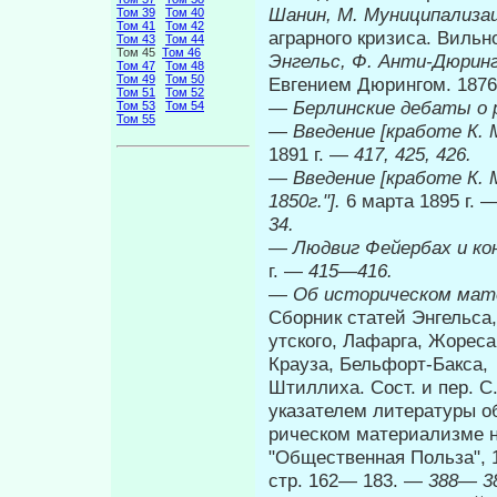
Шанин, М. Муниципализа
Том 39
Том 40
Том 41
Том 42
аграрного кризиса. Вильно
Том 43
Том 44
Том 45
Том 46
Энгельс, Ф. Анти-Дюрин
Том 47
Том 48
Том 49
Том 50
Евгением Дюрингом. 1876
Том 51
Том 52
—
Берлинские дебаты о
Том 53
Том 54
Том 55
—
Введение [кработе К. 
1891 г. —
417, 425, 426.
—
Введение [кработе К. 
1850г."].
6 марта 1895 г. 
34.
—
Людвиг Фейербах и ко
г. —
415
—
416.
—
Об историческом мат
Сборник статей Энгельса, 
утского, Лафарга, Жореса
Крауза, Бельфорт-Бакса,
Штиллиха. Сост. и пер. С
указателем литературы об
рическом материализме на
"Общественная Польза", 
стр. 162— 183. —
388— 3