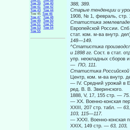
388, 389.
Том 39
Том 40
Том 41
Том 42
Старые тенденции и уро
Том 43
Том 44
Том 45
Том 46
1908, № 1, февраль, стр.
Том 47
Том 48
Том 49
Том 50
Статистика землевладен
Том 51
Том 52
Европейской России. Спб.,
Том 53
Том 54
Том 55
стат. ком. м-ва внутр. де
148—149.
^Статистика производств
и 1898 гг.
Сост. в стат. от
упр. неокладных сборов и
— ПО, 111.
Статистика Российской
Центр, ком. м-ва внутр. д
— IV. Средний урожай в Е
ред. В. В. Зверинского.
1888, V, 17, 155 стр. —
75.
— XX. Военно-конская пере
XXIII, 207 стр. табл. —
63,
103, 115—117.
— XXXI. Военно-конская пе
XXIX, 149 стр. —
63, 103,