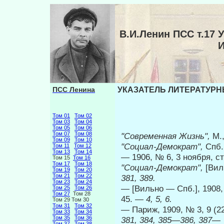
В.И.Ленин ПСС т.1
ПСС Ленина
УКАЗАТЕЛЬ ЛИТЕРАТУРНЫ
Том 01
Том 02
Том 03
Том 04
Том 05
Том 06
Том 07
Том 08
"Современная Жизнь",
М.
Том 09
Том 10
"Социал-Демократ",
Спб
Том 11
Том 12
Том 13
Том 14
— 1906, № 6, 3 ноября, ст
Том 15
Том 16
Том 17
Том 18
"Социал-Демократ",
[Ви
Том 19
Том 20
Том 21
Том 22
381, 389.
Том 23
Том 24
— [Вильно — Спб.], 1908,
Том 25
Том 26
Том 27
Том 28
45. —
4, 5, 6.
Том 29 Том 30
Том 31
Том 32
— Париж, 1909, № 3, 9 (2
Том 33
Том 34
Том 35
Том 36
381, 384, 385—386, 387—
Том 37
Том 38