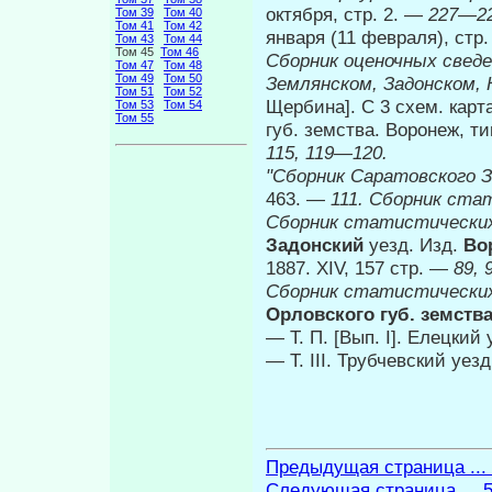
октября, стр. 2. —
227—22
Том 39
Том 40
Том 41
Том 42
января (11 февраля), стр
Том 43
Том 44
Том 45
Том 46
Сборник оценочных сведе
Том 47
Том 48
Том 49
Том 50
Землянском, Задонском,
Том 51
Том 52
Щербина]. С 3 схем. карта
Том 53
Том 54
Том 55
губ. земства. Воронеж, ти
115, 119—120.
"Сборник Саратовского 
463. —
111. Сборник ста
Сборник статистических
Задонский
уезд. Изд.
Во
1887. XIV, 157 стр. —
89, 
Сборник статистических
Орловского губ. земств
— Т. П. [Вып. I]. Елецкий
— Т. III. Трубчевский уезд
Предыдущая страница ...
Следующая страница ... 