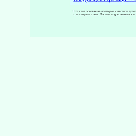
Этот сайт основан на всемирно известном произ
то и копирайт с ним. Хостинг поддерживается 