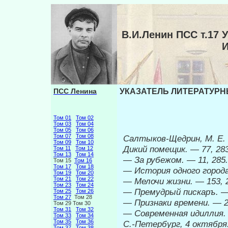
В.И.Ленин ПСС т.1
ПСС Ленина
УКАЗАТЕЛЬ ЛИТЕРАТУРНЫ
Том 01
Том 02
Том 03
Том 04
Том 05
Том 06
Том 07
Том 08
Салтыков-Щедрин, М. Е.
Том 09
Том 10
Дикий помещик.
—
77, 28
Том 11
Том 12
Том 13
Том 14
—
За рубежом.
—
11, 285.
Том 15
Том 16
Том 17
Том 18
—
История одного город
Том 19
Том 20
Том 21
Том 22
—
Мелочи жизни.
—
153, 
Том 23
Том 24
—
Премудрый пискаръ.
Том 25
Том 26
Том 27
Том 28
—
Признаки времени.
—
2
Том 29 Том 30
Том 31
Том 32
—
Современная идиллия
Том 33
Том 34
Том 35
Том 36
С.-Петербург, 4 октябр
Том 37
Том 38