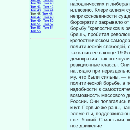
народнических и либера
Том 39
Том 40
Том 41
Том 42
иллюзию. Клерикализм су
Том 43
Том 44
Том 45
Том 46
неприкосновенности суще
Том 47
Том 48
Том 49
Том 50
бюрократии закрывало от
Том 51
Том 52
борьбу "крепостников в р
Том 53
Том 54
Том 55
брешь, пробитая революц
крепостническом самодер
политической свободой, 
захватив ее в конце 1905
демократии, так потянули
реакционные классы. Они
наглядно при нераздельно
му, что были сильны, — н
полити­ческой борьбе, а 
надобности в само­стояте
возможность массового д
России. Они полагались в
кнут. Первые же раны, н
элементы, поддерживающ
свет божий. С массами, к
ное движение