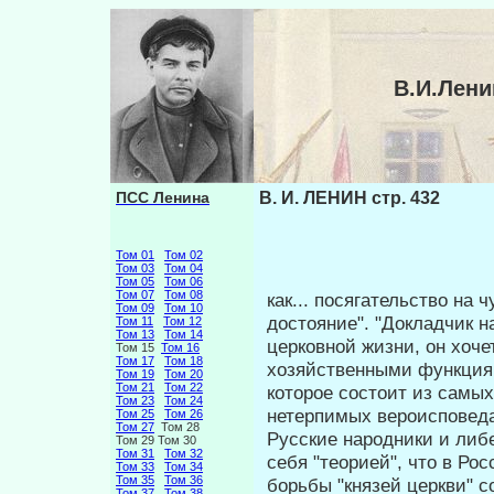
В.И.Лени
ПСС Ленина
В. И. ЛЕНИН стр. 432
Том 01
Том 02
Том 03
Том 04
Том 05
Том 06
Том 07
Том 08
как... посягательство на 
Том 09
Том 10
достояние". "Докладчик н
Том 11
Том 12
Том 13
Том 14
церковной жизни, он хоче
Том 15
Том 16
Том 17
Том 18
хозяйственными функциям
Том 19
Том 20
Том 21
Том 22
которое состоит из самы
Том 23
Том 24
нетерпимых вероисповеда
Том 25
Том 26
Том 27
Том 28
Русские народники и либ
Том 29 Том 30
Том 31
Том 32
себя "теорией", что в Ро
Том 33
Том 34
Том 35
Том 36
борьбы "кня­зей церкви" с
Том 37
Том 38