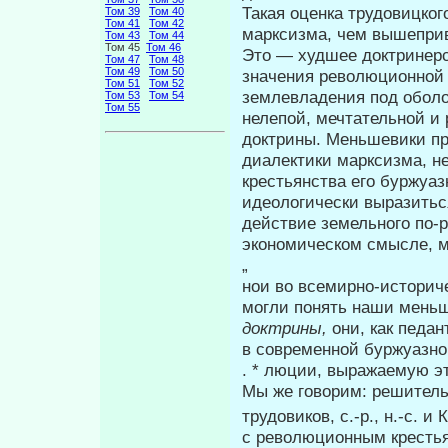
Такая оценка трудовицког
Том 39
Том 40
Том 41
Том 42
мар­ксизма, чем вышепри
Том 43
Том 44
Том 45
Том 46
Это — худшее доктринерс
Том 47
Том 48
Том 49
Том 50
значения революционной 
Том 51
Том 52
землевладения под оболо
Том 53
Том 54
Том 55
нелепой, мечтательной и 
доктрины. Меньшевики пр
диалектики марксизма, не
крестьянства его буржуа
идеологиче­ски выразитьс
действие земельного по-
экономическом смысле, м
„ 1
нои во всемирно-историче
могли по­нять наши мень
доктрины,
они, как педан
в современной буржуазно
. * люции, выражаемую э
Мы же говорим: решитель
трудо­виков, с.-р., н.-с. и К
с революцион­ным кресть