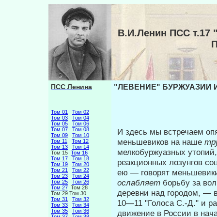
В.И.Ленин ПСС т.1
ПСС Ленина
"ЛЕВЕНИЕ" БУРЖУАЗИИ И
Том 01
Том 02
Том 03
Том 04
Том 05
Том 06
Том 07
Том 08
И здесь мы встречаем оп
Том 09
Том 10
меньшевиков на наше
тр
Том 11
Том 12
Том 13
Том 14
мелкобуржуазных утопий,
Том 15
Том 16
Том 17
Том 18
реакционных лозунгов со
Том 19
Том 20
Том 21
Том 22
ею — говорят меньшевики
Том 23
Том 24
ослабляет
борьбу за вол
Том 25
Том 26
Том 27
Том 28
деревни над городом, — 
Том 29 Том 30
Том 31
Том 32
10—11 "Голоса С.-Д." и 
Том 33
Том 34
Том 35
Том 36
движе­ние в России в нача
Том 37
Том 38