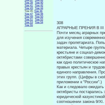
Том 39
Том 40
Том 41
Том 42
Том 43
Том 44
Том 45
Том 46
Том 47
Том 48
Том 49
Том 50
Том 51
Том 52
308
Том 53
Том 54
Том 55
АГРАРНЫЕ ПРЕНИЯ В III
Почти месяц аграрных пр
для изучения современно
задач про­летариата. По
материала. Четыре групп
крестьяне и социал-демо
октябристами совершенно
как одно политическое на
правых крестьян и трудов
единого направления. Пр
этих групп. (Цифры в ско
при­ложении к "России".)
Как и следовало ожидать 
октябристы постарались 
юридической казуистикой
соотношении закона 9/XI.