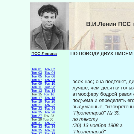
В.И.Ленин ПСС
ПСС Ленина
ПО ПОВОДУ ДВУХ ПИСЕМ с
Том 01
Том 02
Том 03
Том 04
Том 05
Том 06
Том 07
Том 08
всех нас; она подтянет,
Том 09
Том 10
лучше, чем десятки голых
Том 11
Том 12
Том 13
Том 14
атмосферу бодрой рево­л
Том 15
Том 16
Том 17
Том 18
подъема и определять его 
Том 19
Том 20
Том 21
Том 22
выдуманные, "изобретенн
Том 23
Том 24
"Пролетар
Том 25
Том 26
Том 27
Том 28
по тексту
Том 29 Том 30
Том 31
Том 32
(26) 13 но
Том 33
Том 34
Том 35
Том 36
"Пролетарий"
Том 37
Том 38