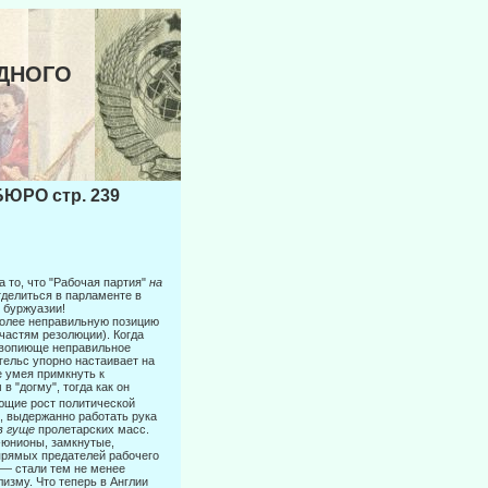
ОДНОГО
РО стр. 239
а то, что "Рабочая партия"
на
тделиться в парламенте в
 буржуазии!
более неправильную позицию
частям резолюции). Когда
 вопиюще не­правильное
нгельс упорно настаивает на
е умея примкнуть к
"догму", то­гда как он
ающие рост политической
, выдержанно работать рука
в гуще
пролетарских масс.
-юнионы, замкнутые,
рямых предателей рабоче­го
 — стали тем не менее
лизму. Что теперь в Англии