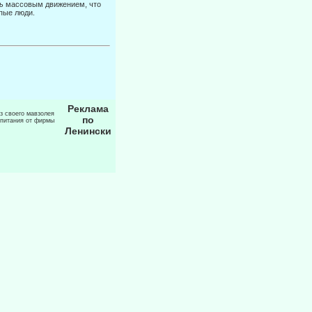
ть
массовым дви­жением, что
епые люди.
Реклама
из своего мавзолея
по
 питания от фирмы
Ленински