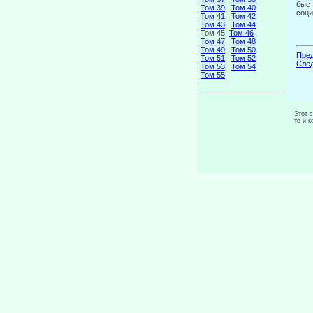
быст
Том 39
Том 40
соци
Том 41
Том 42
Том 43
Том 44
Том 45
Том 46
Том 47
Том 48
Том 49
Том 50
Пред
Том 51
Том 52
След
Том 53
Том 54
Том 55
Этот 
то и 