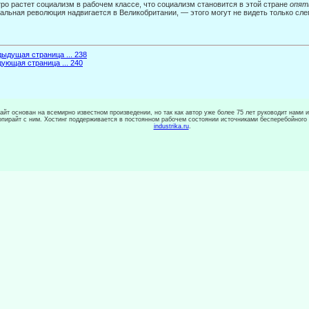
ро растет социа­лизм в рабочем классе, что социализм становится в этой стране
опя
альная революция надвигается в Великобритании, — этого могут не видеть только сл
ыдущая страница ... 238
ующая страница ... 240
сайт основан на всемирно известном произведении, но так как автор уже более 75 лет руководит нами 
копирайт с ним. Хостинг поддерживается в постоянном рабочем состоянии источниками бесперебойного
industrika.ru
.