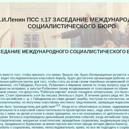
.И.Ленин ПСС т.17 ЗАСЕДАНИЕ МЕЖДУНАР
СОЦИАЛИСТИЧЕСКОГО БЮРО
СЕДАНИЕ МЕЖДУНАРОДНОГО СОЦИАЛИСТИЧЕСКОГО БЮ
о вместо того, чтобы признать это прямо. Вышло так, будто Интернационал руча­ется з
е
ведет последовательную классовую борьбу, будто достаточно организации рабочих о
льную рабочую группу для того, чтобы стать
во всем своем поведении
независимой от
мненно, что Гайндман, Руссель, Рубанович и Аврамов заняли по этому вопросу еще 
орую не исправил, а запутал Рубанович своим воздержанием от голосования по обеим 
мов сказал, что допустить "Рабочую партию" значит поощрить оппортунизм, это было
ие. Стоит припомнить хотя бы письма Энгельса к Зорге. В течение це­лого ряда лет Э
 что английские с.-д. с Гайндманом во главе делают ошибку, поступая по-сектантски, н
ознательному, но могучему классовому инстинкту тред-юнионов, превращая марксизм в 
113
ен быть "руководством для действия"
. Когда есть объективные усло­вия, задержив
ательности и классовой самостоятельно­сти пролетарских масс, надо уметь терпеливо
уку с ни­ми, не делая уступок в своих принципах, но и не отказываясь от деятельности
уроки Энгельса подтверждены дальнейшим развитием собы­тий, когда английские тред
тократические, мещански-эгоистические, враждебные социализму, выдвинувшие ряд п
са, продавшихся буржуазии за министерское местечко (вроде негодяя Джона Бернса),
ходить
к социализму, неловко, непоследовательно, криво, но все же подходить к социа