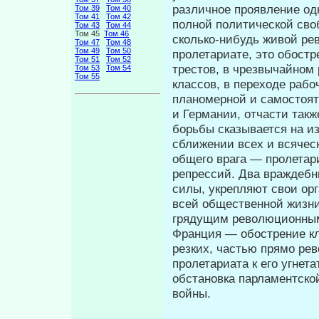
различное проявление одн
Том 39
Том 40
Том 41
Том 42
полной политической своб
Том 43
Том 44
Том 45
Том 46
сколько-нибудь живой ре
Том 47
Том 48
Том 49
Том 50
пролетариате, это обостр
Том 51
Том 52
трестов, в чрезвычайном
Том 53
Том 54
Том 55
классов, в переходе рабо
планомерной и само­стоя
и Германии, отчасти такж
борьбы сказывается на и
сближении всех и всячес
общего врага — пролетар
репрессий. Два враждебн
си­лы, укрепляют свои ор
всей общест­венной жизни
грядущим революционным
Франция — обострение кл
резких, частью прямо рев
пролетариата к его угнет
обстановка парламентско
войны.