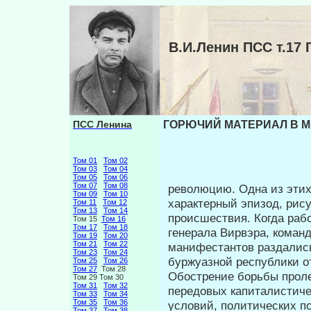
В.И.Ленин ПСС т.
ПСС Ленина
ГОРЮЧИЙ МАТЕРИАЛ В МИ
Том 01
Том 02
Том 03
Том 04
Том 05
Том 06
Том 07
Том 08
революцию. Одна из этих 
Том 09
Том 10
характерный эпизод, рис
Том 11
Том 12
Том 13
Том 14
происшествия. Когда рабо
Том 15
Том 16
Том 17
Том 18
генерала Вирвэра, команд
Том 19
Том 20
Том 21
Том 22
манифестантов раздались к
Том 23
Том 24
буржуазной республики о
Том 25
Том 26
Том 27
Том 28
Обострение борьбы проле
Том 29 Том 30
Том 31
Том 32
передовых ка­питалистич
Том 33
Том 34
Том 35
Том 36
условий, политических п
Том 37
Том 38