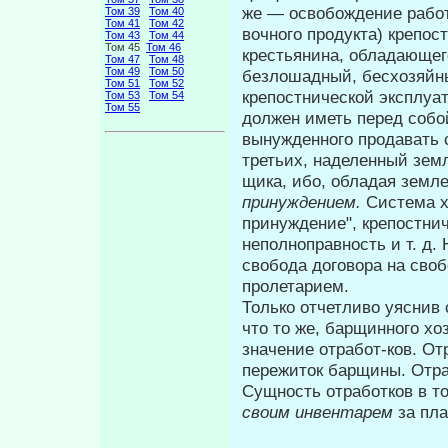
же — освобождение работн
Том 39
Том 40
Том 41
Том 42
вочного продукта) крепо
Том 43
Том 44
Том 45
Том 46
крестьянина, об­ладающег
Том 47
Том 48
Том 49
Том 50
безлошадный, бесхозяйны
Том 51
Том 52
крепостнической эксплуат
Том 53
Том 54
Том 55
должен иметь перед собой
вынужденного продавать 
третьих, наделенный зем
щика, ибо, обладая земле
принуждени­
ем.
Система х
принуждение", крепостни
неполноправность и т. д.
свобода договора на сво
пролетарием.
Только отчетливо уяснив 
что то же, барщинного хо
значение отработ-ков. О
пережиток барщины. Отра
Сущность отработков в т
своим инвентарем
за пл