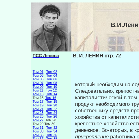
В.И.Лени
ПСС Ленина
В. И. ЛЕНИН стр. 72
Том 01
Том 02
Том 03
Том 04
Том 05
Том 06
Том 07
Том 08
который необходим на со
Том 09
Том 10
Следовательно, крепостн
Том 11
Том 12
Том 13
Том 14
капитали­стической в том
Том 15
Том 16
Том 17
Том 18
продукт необходимо­го тр
Том 19
Том 20
Том 21
Том 22
собственнику средств про
Том 23
Том 24
хозяйства от капиталист
Том 25
Том 26
Том 27
Том 28
крепостное хозяйство ест
Том 29 Том 30
Том 31
Том 32
денежное. Во-вторых, в к
Том 33
Том 34
Том 35
Том 36
прикрепление
работника к
Том 37
Том 38