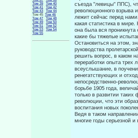
съезда "левицы" ППС), чт
Том 39
Том 40
Том 41
Том 42
революционного взрыва и
Том 43
Том 44
Том 45
Том 46
лежит сейчас перед нами.
Том 47
Том 48
Том 49
Том 50
какая статистика в мире.
Том 51
Том 52
она была вся проникнут
Том 53
Том 54
Том 55
какие бы тяжелые ис­пыта
Остановиться на этом, зн
руководства пролетарской
решить вопрос, в каком н
переработки опыта трех 
всеус­лышание, в поучен
ренегатствую­щих и отход
непосредственно-революц
борьбе 1905 года, велич
только в развитии таких
революции, что эти обра
воспитания новых поколе
Ведя в таком направлени
многие годы серьезной и