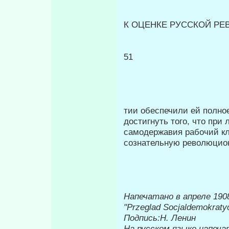
К ОЦЕНКЕ РУССКОЙ Р
51
тии обеспечили ей полно
достиг­нуть того, что пр
самодержавия рабочий кл
сознательную революцио
Напечатано в апреле 1908
"
Przeglad
Socjaldemokraty
Подпись:
Η
. Ленин
На русском языке напеча