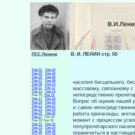
В.И.Лени
ПСС Ленина
В. И. ЛЕНИН стр. 50
Том 01
Том 02
Том 03
Том 04
Том 05
Том 06
Том 07
Том 08
насилия бесцельного, бе
Том 09
Том 10
массовому, связанному 
Том 11
Том 12
Том 13
Том 14
непосредственно пролета
Том 15
Том 16
Том 17
Том 18
Вопрос об оценке нашей 
Том 19
Том 20
Том 21
Том 22
и са­мое непосредственно
Том 23
Том 24
работа пропа­ганды, агит
Том 25
Том 26
Том 27
Том 28
момент с процессом усв
Том 29 Том 30
Том 31
Том 32
полупролетарского населе
Том 33
Том 34
Том 35
Том 36
ограничиться в настоящи
Том 37
Том 38