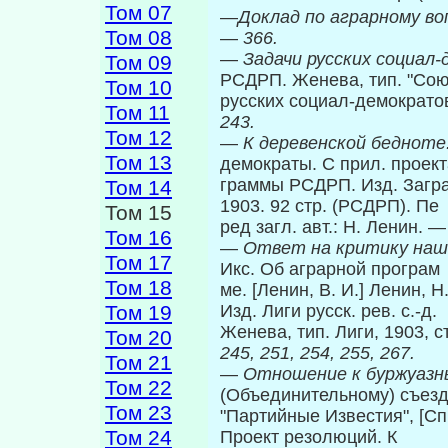
Том 07
—
Доклад по аграрному во
Том 08
—
366.
—
Задачи русских социал
Том 09
РСДРП. Женева, тип. "Со
Том 10
русских социал-демократов"
Том 11
243.
Том 12
—
К деревенской бедноте
Том 13
демократы. С прил. проект
граммы РСДРП. Изд. Загран.
Том 14
1903. 92 стр. (РСДРП). Пе­
Том 15
ред загл. авт.: Н. Ленин. 
Том 16
—
Ответ на критику наш
Том 17
Икс. Об аграрной програм­
Том 18
ме. [Ленин, В. И.] Ленин, 
Том 19
Изд. Лиги русск. рев. с.-д.
Женева, тип. Лиги, 1903, 
Том 20
245, 251, 254, 255, 267.
Том 21
—
Отношение к буржуаз
Том 22
(Объединительному) съез
Том 23
"Партийные Известия", [Спб
Том 24
Проект резолюций. К