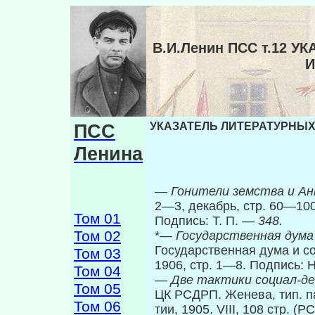
В.И.Ленин ПСС т.12 
И
ПСС
УКАЗАТЕЛЬ ЛИТЕРАТУРНЫХ 
Ленина
—
Гонители земства и А
2—3, декабрь, стр. 60—100
Том 01
Подпись: Т. П. —
348.
Том 02
*—
Государственная дума
Государственная дума и со
Том 03
1906, стр. 1—8. Подпись: 
Том 04
—
Две тактики социал-д
Том 05
ЦК РСДРП. Женева, тип. па
Том 06
тии, 1905. VIII, 108 стр. (