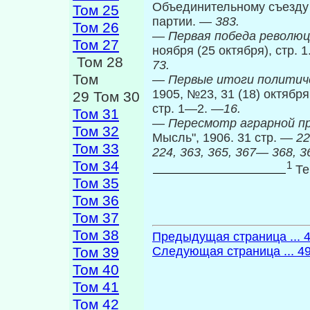
Объединительному съезду 
Том 25
партии. —
383.
Том 26
—
Первая победа револю
Том 27
ноября (25 октября), стр. 
Том 28
73.
Том
—
Первые итоги политич
1905, №23, 31 (18) октября
29 Том 30
стр. 1—2. —
16.
Том 31
—
Пересмотр аграрной п
Том 32
Мысль", 1906. 31 стр. —
22
Том 33
224, 363, 365, 367— 368, 3
Том 34
1
Те
Том 35
Том 36
Том 37
Том 38
Предыдущая страница ... 
Том 39
Следующая страница ... 4
Том 40
Том 41
Том 42