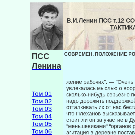
В.И.Ленин ПСС т.12
ТАКТИК
ПСС
СОВРЕМЕН. ПОЛОЖЕНИЕ РОС
Ленина
жение рабочих". — "Очень
увлекалась мыслью о воор
Том 01
сколько-нибудь серьезно 
Том 02
надо дорожить поддержкой
отталкивать их от нас бес
Том 03
что Плеханов высказываетс
Том 04
стоит ли он за участие в 
Том 05
"меньшевиками" "органов 
Том 06
агитация в деревне поста