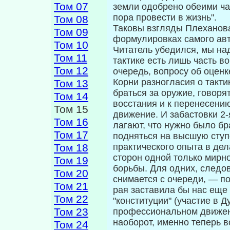
Том 07
земли одобрено обеими ча
пора провести в жизнь".
Том 08
Таковы взгляды Плеханова
Том 09
формулировках са­мого авт
Том 10
Читатель убедился, мы над
Том 11
тактике есть лишь часть в
Том 12
очередь, вопросу об оцен
Корни разногласия о такт
Том 13
браться за оружие, говоря
Том 14
восстания и к перенесени
Том 15
движение. И забастовки 2-
Том 16
лагают, что нужно было бр
Том 17
подняться на высшую ступ
Том 18
практического опыта в дел
сторон одной только мирно
Том 19
борьбы. Для одних, следов
Том 20
снимается с очереди, — по
Том 21
рая заставила бы нас еще 
Том 22
"конституции" (участие в 
Том 23
профессиональном движени
наоборот, именно теперь в
Том 24