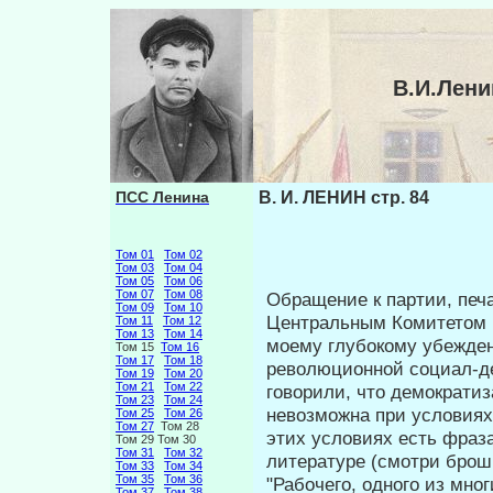
В.И.Лени
ПСС Ленина
В. И. ЛЕНИН стр. 84
Том 01
Том 02
Том 03
Том 04
Том 05
Том 06
Том 07
Том 08
Обращение к партии, печ
Том 09
Том 10
Центральным Комитетом н
Том 11
Том 12
Том 13
Том 14
моему глубокому убежде­
Том 15
Том 16
Том 17
Том 18
революционной социал-де
Том 19
Том 20
Том 21
Том 22
говорили, что демократиз
Том 23
Том 24
невозможна при условиях 
Том 25
Том 26
Том 27
Том 28
этих условиях есть фраза
Том 29 Том 30
Том 31
Том 32
литературе (смотри брош
Том 33
Том 34
Том 35
Том 36
"Рабочего, одного из мно
Том 37
Том 38