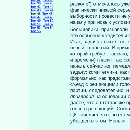
расколе") отмечалось уж
Том 39
Том 40
Том 41
Том 42
фактически никакой серье
Том 43
Том 44
Том 45
Том 46
выборности провести не 
Том 47
Том 48
Том 49
Том 50
началу при новых условия
Том 51
Том 52
Том 53
Том 54
большевики, признавали 
Том 55
это особенно убедительно
Итак, задача стоит ясно:
новый, открытый. В приме
которой требует, конечно
и времени) гласит так: со
начать сейчас же, немедл
задачу: комитетчики, как
формально, как представ
съезд с решающими голос
партии, следовательно, и
пригласил
на основании 
далее, что он тотчас же
голос в решающий. Согла
ЦК заявляет, что, по его 
убежден в этом. Нельзя