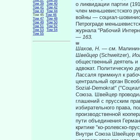
о ликвидации партии (191
Том 39
Том 40
Том 41
Том 42
член меньшевистского ру
Том 43
Том 44
Том 45
Том 46
войны — социал-шовинист
Том 47
Том 48
Том 49
Том 50
Петрограде меньшевистск
Том 51
Том 52
журнала "Рабочий Интерн
Том 53
Том 54
Том 55
—
163.
ш
Шахов, Н.
—
см.
Малинин,
Швейцер
(Schweitzer),
Ио
общественный деятель и 
адвокат. Политическую д
Лассаля примкнул к рабо
центральный орган Все­об
Sozial-Demokrat" ("Социа
Союза. Швейцер проводил
глашений с прусским пра
избирательного права, по
производственной коопера
пути объединения Германи
критике "ко-ролевско-пр
Внутри Союза Швейцер пр