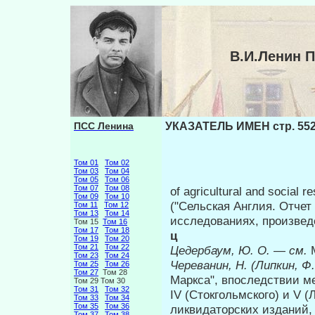
В.И.Ленин 
ПСС Ленина
УКАЗАТЕЛЬ ИМЕН стр. 55
Том 01
Том 02
Том 03
Том 04
Том 05
Том 06
Том 07
Том 08
of agricultural and social 
Том 09
Том 10
("Сельская Англия. Отчет
Том 11
Том 12
Том 13
Том 14
исследованиях, произведе
Том 15
Том 16
Том 17
Том 18
ц
Том 19
Том 20
Том 21
Том 22
Цедербаум, Ю. О.
—
см.
Том 23
Том 24
Череванин, Н. (Липкин, Ф.
Том 25
Том 26
Том 27
Том 28
Маркса", впоследствии м
Том 29 Том 30
Том 31
Том 32
IV (Стокгольмского) и V 
Том 33
Том 34
Том 35
Том 36
ликвидаторских изданий,
Том 37
Том 38