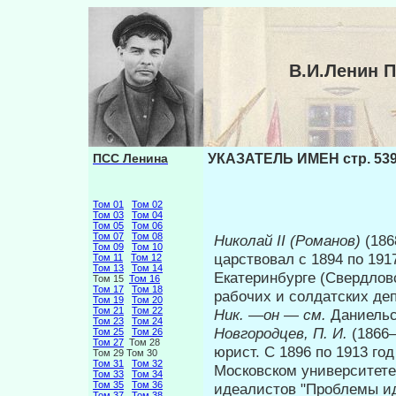
В.И.Ленин 
ПСС Ленина
УКАЗАТЕЛЬ ИМЕН стр. 53
Том 01
Том 02
Том 03
Том 04
Том 05
Том 06
Том 07
Том 08
Николай
II (Романов)
(18
Том 09
Том 10
царствовал с 1894 по 191
Том 11
Том 12
Том 13
Том 14
Екатеринбурге (Свердловс
Том 15
Том 16
Том 17
Том 18
рабочих и солдатских де
Том 19
Том 20
Том 21
Том 22
Ник.
—
он
—
см.
Даниельс
Том 23
Том 24
Новгородцев, П. И.
(1866
Том 25
Том 26
Том 27
Том 28
юрист. С 1896 по 1913 го
Том 29 Том 30
Том 31
Том 32
Московском университете
Том 33
Том 34
Том 35
Том 36
идеалистов "Проблемы ид
Том 37
Том 38