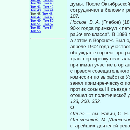
думы. После Октябрьской
Том 39
Том 40
Том 41
Том 42
сотрудничал в белоэмигр
Том 43
Том 44
Том 45
Том 46
187.
Том 47
Том 48
Том 49
Том 50
Носков, В. А.
(Глебов) (1
Том 51
Том 52
90-х годов примкнул к п
Том 53
Том 54
Том 55
рабочего класса". В 1898
а затем в Воронеж. Был о
апреле 1902 года участво
обсуждался проект про­г
транспортировку нелегал
принимал участие в орга
с правом совещательного
комиссии по выработке У
занял примиренческую по
против созыва III съезда
отошел от политической 
123, 200, 352.
О
Ольга
—
см.
Равич, С. Н.
Ольминский, М. {Алексан
старейших деятелей рево