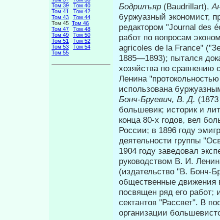
Бодрилъяр
(Baudrillart),
А
Том 39
Том 40
Том 41
Том 42
буржуазный экономист, п
Том 43
Том 44
Том 45
Том 46
редактором "Journal des 
Том 47
Том 48
Том 49
Том 50
работ по вопросам эконом
Том 51
Том 52
agricoles de la France" (
Том 53
Том 54
Том 55
1885—1893); пытался дока
хозяйства по сравнению с
Ленина "протокольность
использована буржуазным
Бонч-Бруевич, В. Д.
(187
большевик; историк и ли
конца 80-х годов, вел бо
России; в 1896 году эмиг
дея­тельности группы "Ос
1904 году заведовал эксп
руководством В. И. Лени
(издательство "В. Бонч-Б
общественные движения в
посвящен ряд его работ;
сектантов "Рассвет". В п
организации большевистс