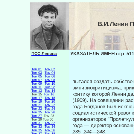
В.И.Ленин 
ПСС Ленина
УКАЗАТЕЛЬ ИМЕН стр. 51
Том 01
Том 02
Том 03
Том 04
Том 05
Том 06
Том 07
Том 08
пытался создать собстве
Том 09
Том 10
эмпириокритицизма, при­
Том 11
Том 12
Том 13
Том 14
критику которой Ленин да
Том 15
Том 16
Том 17
Том 18
(1909). На совещании рас
Том 19
Том 20
Том 21
Том 22
года Богданов был исклю
Том 23
Том 24
социалистической револю
Том 25
Том 26
Том 27
Том 28
организаторов "Пролеткул
Том 29 Том 30
Том 31
Том 32
года — директор основан
Том 33
Том 34
Том 35
Том 36
235, 244—248.
Том 37
Том 38