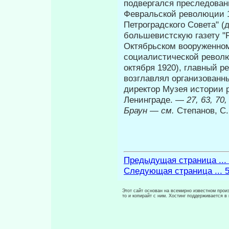
подвергался преследован
Февральской революции 1
Петроградского Совета" (
большевистскую газету "Р
Октябрьском вооруженном
социалистической револ
октября 1920), главный р
возглавлял организованн
директор Музея истории 
Ленинграде. —
27, 63, 70,
Браун
—
см.
Степанов, С.
Предыдущая страница ...
Следующая страница ... 
Этот сайт основан на всемирно известном произ
то и копирайт с ним. Хостинг поддерживается 