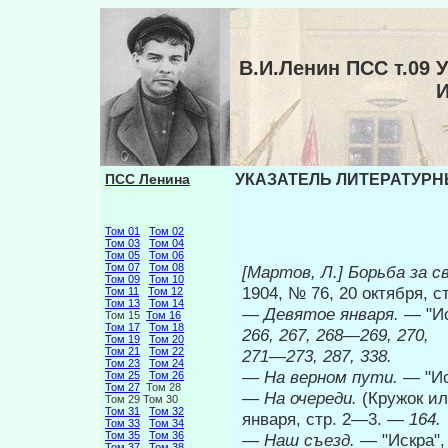
В.И.Ленин ПСС т.0
ПСС Ленина
УКАЗАТЕЛЬ ЛИТЕРАТУРНЫ
Том 01
Том 02
Том 03
Том 04
Том 05
Том 06
Том 07
Том 08
[Мартов, Л.] Борьба за с
Том 09
Том 10
1904, № 76, 20 октября, 
Том 11
Том 12
Том 13
Том 14
—
Девятое января.
— "Ис
Том 15
Том 16
Том 17
Том 18
266, 267, 268
—
269, 270,
Том 19
Том 20
Том 21
Том 22
271—273, 287, 338.
Том 23
Том 24
—
На верном пути.
— "Ис
Том 25
Том 26
Том 27
Том 28
—
На очереди.
(Кружок ил
Том 29 Том 30
Том 31
Том 32
января, стр. 2—3. —
164.
Том 33
Том 34
Том 35
Том 36
—
Наш съезд.
— "Искра",
Том 37
Том 38