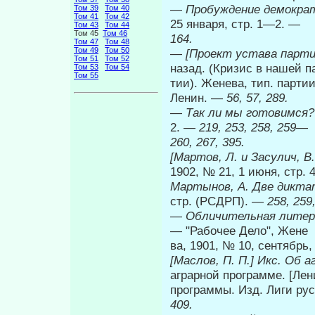
—
Пробуждение демократ
Том 39
Том 40
Том 41
Том 42
25 января, стр. 1—2. —
Том 43
Том 44
Том 45
Том 46
164.
Том 47
Том 48
Том 49
Том 50
—
[Проект устава парти
Том 51
Том 52
назад. (Кризис в нашей па
Том 53
Том 54
Том 55
тии). Женева, тип. партии
Ленин. —
56, 57, 289.
—
Так ли мы готовимся
2. —
219, 253, 258, 259
—
260, 267, 395.
[Мартов, Л. и Засулич, В
1902, № 21, 1 июня, стр.
Мартынов, А. Две дикт
стр. (РСДРП). —
258, 259
—
Обличительная литер
— "Рабочее Дело", Жене­
ва, 1901, № 10, сентябрь
[Маслов, П. П.] Икс. Об 
аграрной программе. [Лени
программы. Изд. Лиги рус
409.