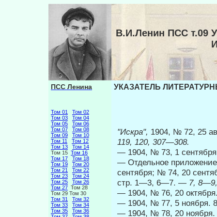
В.И.Ленин ПСС т.0
ПСС Ленина
УКАЗАТЕЛЬ ЛИТЕРАТУРНЫ
Том 01
Том 02
Том 03
Том 04
Том 05
Том 06
Том 07
Том 08
"Искра",
1904, № 72, 25 а
Том 09
Том 10
119, 120, 307—308.
Том 11
Том 12
Том 13
Том 14
— 1904, № 73, 1 сентября
Том 15
Том 16
Том 17
Том 18
— Отдельное приложение 
Том 19
Том 20
Том 21
Том 22
сентября; № 74, 20 сентяб
Том 23
Том 24
стр. 1—3, 6—7. —
7, 8—9,
Том 25
Том 26
Том 27
Том 28
— 1904, № 76, 20 октября
Том 29 Том 30
Том 31
Том 32
— 1904, № 77, 5 ноября. 
Том 33
Том 34
Том 35
Том 36
— 1904, № 78, 20 ноября.
Том 37
Том 38