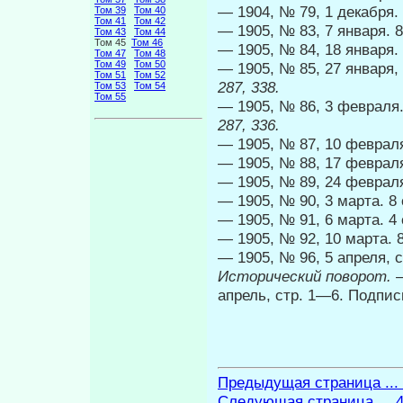
— 1904, № 79, 1 декабря.
Том 39
Том 40
Том 41
Том 42
— 1905, № 83, 7 января. 
Том 43
Том 44
Том 45
Том 46
— 1905, № 84, 18 января.
Том 47
Том 48
Том 49
Том 50
— 1905, № 85, 27 января
Том 51
Том 52
287, 338.
Том 53
Том 54
Том 55
— 1905, № 86, 3 февраля.
287, 336.
— 1905, № 87, 10 февраля
— 1905, № 88, 17 феврал
— 1905, № 89, 24 феврал
— 1905, № 90, 3 марта. 8
— 1905, № 91, 6 марта. 4
— 1905, № 92, 10 марта. 
— 1905, № 96, 5 апреля, 
Исторический поворот.
апрель, стр. 1—6. Подпис
Предыдущая страница ...
Следующая страница ... 