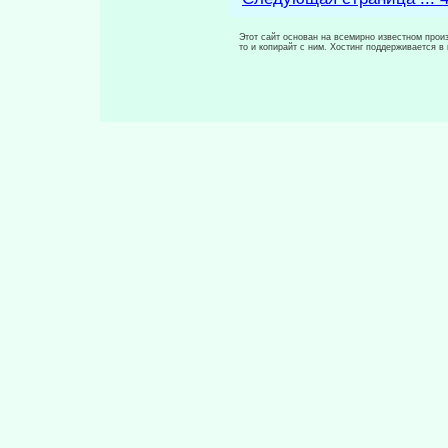
Этот сайт основан на всемирно известном произ
то и копирайт с ним. Хостинг поддерживается 