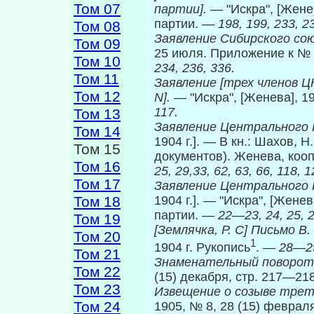
Том 07
партии].
— "Искра", [Женев
партии. —
198, 199, 233, 2
Том 08
Заявление Сибирского со
Том 09
25 июля. Приложение к № 70
Том 10
234, 236, 336.
Том 11
Заявление [трех членов Ц
Том 12
N].
— "Искра", [Женева], 19
117.
Том 13
Заявление Центрального
Том 14
1904 г.]. — В кн.: Шахов, 
Том 15
документов). Женева, кооп.
Том 16
25, 29,33, 62, 63, 66, 118, 1
Том 17
Заявление Центрального
Том 18
1904 г.]. — "Искра", [Женева
партии. —
22—23, 24, 25, 26
Том 19
[Землячка, Р. С] Письмо В.
Том 20
1
1904 г. Рукопись
. —
28
—
2
Том 21
Знаменательный поворот
Том 22
(15) декабря, стр. 217—2
Том 23
Извещение о созыве трет
Том 24
1905, № 8, 28 (15) февраля