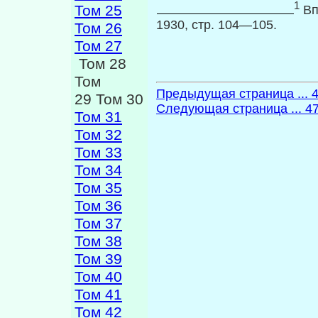
1
Том 25
Вп
1930, стр. 104—105.
Том 26
Том 27
Том 28
Том
Предыдущая страница ... 
29 Том 30
Следующая страница ... 4
Том 31
Том 32
Том 33
Том 34
Том 35
Том 36
Том 37
Том 38
Том 39
Том 40
Том 41
Том 42