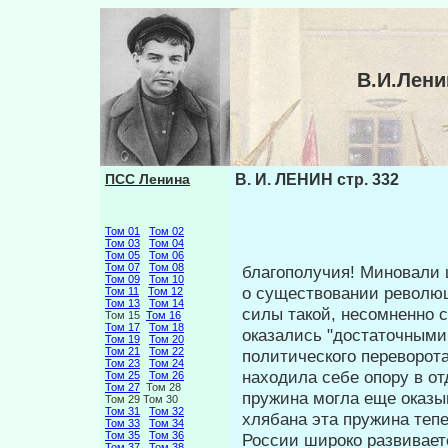
В.И.Лени
ПСС Ленина
В. И. ЛЕНИН стр. 332
Том 01
Том 02
Том 03
Том 04
Том 05
Том 06
Том 07
Том 08
благополучия! Миновали 
Том 09
Том 10
о суще­ствовании револю
Том 11
Том 12
Том 13
Том 14
силы такой, не­сомненно
Том 15
Том 16
Том 17
Том 18
оказались "достаточными 
Том 19
Том 20
Том 21
Том 22
политического переворота
Том 23
Том 24
находила себе опору в от
Том 25
Том 26
Том 27
Том 28
пружина могла еще оказыв
Том 29 Том 30
Том 31
Том 32
хлябана эта пружина тепе
Том 33
Том 34
Том 35
Том 36
России широко развивае
Том 37
Том 38