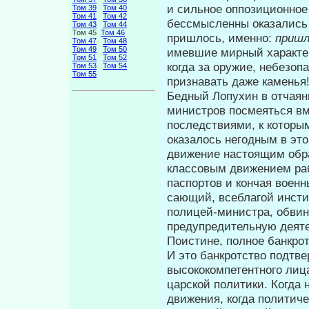
и сильное оппо­зиционное
Том 39
Том 40
Том 41
Том 42
бессмысленны оказались 
Том 43
Том 44
Том 45
Том 46
пришлось, именно:
приш
Том 47
Том 48
Том 49
Том 50
имевшие мирный характер
Том 51
Том 52
когда за оружие, небезо
Том 53
Том 54
Том 55
признавать даже каменья
Бедный Лопухин в отчаяни
мини­стров посмеяться в
последствиями, к которы
оказалось негодным в эт
движение настоящим обра
классовым движением раб
паспортов и кончая военн
сающий, всеблагой инсти
полицей-министра, обви
предупредительную деяте
Поистине, полное банкрот
И это банкротство подтв
высококомпетентного лица
царской политики. Когда
движения, когда политиче