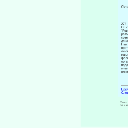
Печ
274
О Б
"Рев
разъ
созн
дейс
Нам 
прот
ли о
гово
фаль
орга
подо
опы
слов
Пред
След
Этот 
то и 