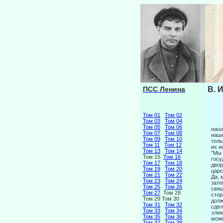
ПСС Ленина
В. 
Том 01
Том 02
Том 03
Том 04
Том 05
Том 06
наш
Том 07
Том 08
наше
Том 09
Том 10
толь
Том 11
Том 12
их и
Том 13
Том 14
"Мы 
Том 15
Том 16
госу
Том 17
Том 18
двор
Том 19
Том 20
царс
Том 21
Том 22
Да, 
Том 23
Том 24
зате
Том 25
Том 26
свящ
Том 27
Том 28
стор
Том 29 Том 30
долж
Том 31
Том 32
сдел
Том 33
Том 34
элем
Том 35
Том 36
може
Том 37
Том 38