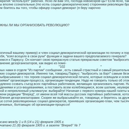
кратия "использует" рабочих. Ясно ли вам это, господа новоискров-цы? Если ясно, т
ы вполне сознательные
{то есть
соци­ал-демократические) сторонники революции бр
м боитесь вы того, чтобы офицер социал-демократ (я беру нарочно
ЖНЫ ЛИ МЫ ОРГАНИЗОВАТЬ РЕВОЛЮЦИЮ?
огичный вашему пример) и член социал-демократической организации по почину и пор
ебя, "взял всецело в свои руки" функции и за­дачи вашего предполагаемого генерала?
емся к Парвусу. Он кончает свою прекрасную статью прекрасным советом "вы­бросить 
анение дезорганизаторов, как видно из поме-
тт
г
"102 " 
ых нами в отделе "Из партии" сообщении , есть самый страстный и самый ре­шитель
ких социал-демократов. Именно так, товарищ Парвус: "выбросить за борт" самым бе
выбрасывание с тех героев социал-демократической печати, которые освящали и освя
риями" организации-процесса, организации-тенденции. Надо не говорить только об это
дленно созвать съезд всех партийных работ­ников, желающих организовать партию. Н
дениями и усо-вещеваниями, а поставить всем колеблющимся, всем шатким, неувер
ой и непреклонный ультиматум: выбирайте! Начиная с первого номера нашей газеты 
мени редакции "Вперед", от имени всей той массы русских партийных работников, ко
обления дезорганизаторами. Скорее же выбрасывайте их, товарищи, и беритесь за дру
е сотня революционных социал-демократов, принявших организацию-план, чем тысяч
ичкиных, болтающих об организации-процессе!
исано между
1 и 8 (14 и 21) февраля 1905 г.
чатано 21 (8) февраля 1905 г. в газете "Вперед" № 7