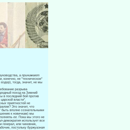
руководства, а
принимают
, конечно, не "техническое"
здор), то­гда, значит, не мы
ребование разрыва
ародный поход на Зимний
ы в последний бой про­тив
 царской власти".
жных
приятностей не
ралом? Это значит, что
т быть вполне созна­тельными
ошению к новичкам) мы
полнять ее.
Пока мы этого не
ал-демократия использует все
 генерал, или чиновник,
абочие, постольку буржуазная