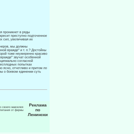
ия проникнет в ряды
кресит преступно подточенное
 сил, увеличи­вая их
онеров, мы должны
ной вражде" и т. п.? Достойны
торой тоже неуме­ренно красиво
 вражде" звучат особенной
нципиально согласной
бес­плодных попытках
но ясно, отчетливо и притом
по
ры о боевом единении суть
Реклама
из своего мавзолея
по
 питания от фирмы
Ленински