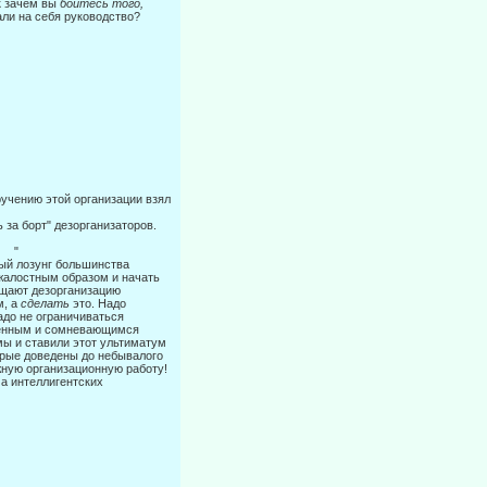
ак зачем вы
боитесь того,
али на себя руководство?
учению этой организации взял
за борт" дезорганизаторов.
"
ный лозунг большинства
зжалостным образом и начать
щают дезорга­низацию
м, а
сделать
это. Надо
адо не ограничиваться
енным и сомне­вающимся
мы и ставили этот ультиматум
торые доведены до небывалого
жную организационную работу!
а интеллигентских