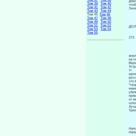
демо
Том 39
Том 40
чтоб
Том 41
Том 42
Заче
Том 43
Том 44
Том 45
Том 46
Том 47
Том 48
Том 49
Том 50
Том 51
Том 52
ДОЛ
Том 53
Том 54
Том 55
273
анал
на с
Верн
Устр
щенн
русс
это 
"тео
неме
убеж
прям
от и
оз­л
Лучш
Тряп
Нап
Напе