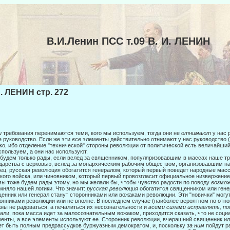
В.И.Ленин ПСС т.09 В. И. ЛЕНИН
И. ЛЕНИН стр. 272
и
требования перенимаются теми, кого мы используем, тогда они не
отнимают
у нас 
 руководство. Если же эти
все
элементы действи­тельно отнимают у нас руководство (и
ко, ибо отделе­ние "технической" стороны революции от политической есть величайший в
спользуем, а они нас используют.
будем только рады, если вслед за священником, популяризовавшим в массах наше т
дарства с церковью, вслед за монархическим рабочим обществом, организовавшим н
ец, русская революция обогатится генералом, который первый поведет народные масс
кого войска, или чиновником, который первый провозгласит официальное низ­вержение
мы тоже будем рады этому, но мы желали бы, чтобы чувство радости по поводу
возмо
мняло нашей логики. Что значит:
русская революция
обогатится священником или гене
енник или генерал ста­нут сторонниками или вожаками революции. Эти "новички" могу
онниками революции или не вполне. В последнем случае (наиболее ве­роятном по отн
ны не радоваться, а печалиться их несоз­нательности и
всеми силами исправлять, по
али, пока масса идет за малосознательным вожаком, приходится сказать, что не соци
енты, а все элементы используют ее. Сторонник рево­люции, вчерашний священник или
т быть полным пред­рассудков буржуазным демократом, и, поскольку
за ним
пойдут р