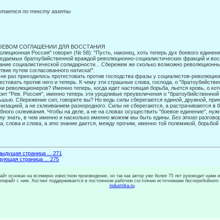
атается по тексту газеты
ОЕВОМ СОГЛАШЕНИИ ДЛЯ ВОССТАНИЯ
олюционная Россия" говорит (№ 58): "Пусть, наконец, хоть теперь дух боевого единен
едаемых братоубийственной враждой революционно-социалистических фракций и вос
ание социалисти­ческой солидарности... Сбережем же сколько возможно революционных
твие путем согласованного натиска!".
не раз приходилось протестовать против господства фразы у социалистов-революци
естовать против него и теперь. К чему эти страшные слова, господа, о "братоубийствен
ни революционе­ров? Именно теперь, когда идет настоящая борьба, льется кровь, о ко
рит "Рев. Россия", именно теперь эти уродливые преувеличения о "братоубийственной
шью. Сбережение сил, говорите вы? Но ведь силы сберегаются единой, дружной, при
низа­цией, а не склеиванием разнородного. Силы не сберегаются, а растрачиваются в 
бного склеивания. Чтобы на деле, а не на словах осуществить "боевое единение", нуж
ту
знать, в чем именно и насколько именно
можем
мы быть едины.
Без этого
разгово
а, слова и слова, а
это
знание дается, между прочим, именно той полемикой, борьбой
ыдущая страница ... 271
ующая страница ... 275
сайт основан на всемирно известном произведении, но так как автор уже более 75 лет руководит нами 
копирайт с ним. Хостинг поддерживается в постоянном рабочем состоянии источниками бесперебойного
industrika.ru
.