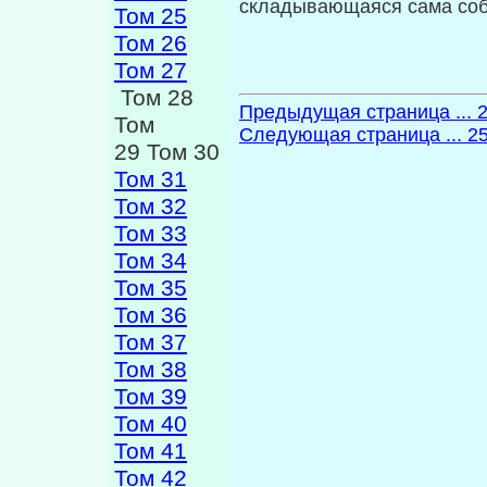
складывающаяся сама со
Том 25
Том 26
Том 27
Том 28
Предыдущая страница ... 
Том
Следующая страница ... 2
29 Том 30
Том 31
Том 32
Том 33
Том 34
Том 35
Том 36
Том 37
Том 38
Том 39
Том 40
Том 41
Том 42