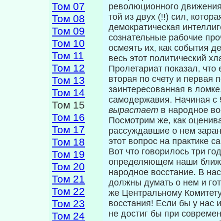
Том 07
революционного движения в
той из двух (!!) сил, кото
Том 08
демократическая интеллиге
Том 09
сознательные рабочие про
Том 10
осмеять их, как события 
Том 11
весь этот политический хл
Том 12
Пролетариат показал, что е
вторая по счету и первая 
Том 13
заинтересованная в ломке
Том 14
самодержавия. Начиная с 9
Том 15
вырастает
в народное во
Том 16
Посмотрим же, как оценив
Том 17
рассуж­давшие о нем заран
Том 18
этот вопрос на практике с
Вот что говорилось три год
Том 19
определяющем наши ближа
Том 20
народное восстание. В на­
Том 21
должны думать о нем и гот
Том 22
же Центральному Комитету
Том 23
восстания! Если бы у нас 
не достиг бы при современ
Том 24