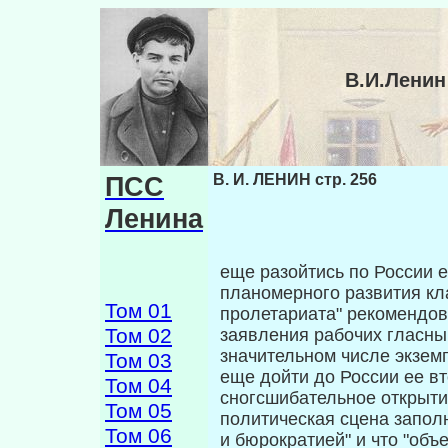
В.И.Ленин
ПСС
В. И. ЛЕНИН стр. 256
Ленина
еще разойтись по России е
планомерного разви­тия к
Том 01
пролетариата" рекомендов
Том 02
заявления рабочих гласны
значительном числе экземп
Том 03
еще дойти до России ее вт
Том 04
сногсшибатель­ное открыти
Том 05
политическая сцена запол
Том 06
и бюрократией" и что "объ