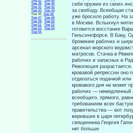
себе оружие из своих ин
Том 39
Том 40
Том 41
Том 42
за свободу. Всеобщая ста
Том 43
Том 44
Том 45
Том 46
уже бросило работу. На за
Том 47
Том 48
Том 49
Том 50
в Москве. Вспыхнул мяте
Том 51
Том 52
готовится восстание Вар
Том 53
Том 54
Том 55
Гельсингфорсе. В Баку, О
брожение рабочих и шири
арсенал морского ведомст
матросов. Стачка в Ревел
рабочих и запасных в Рад
Революция разрастается.
крова­вой репрессии оно 
отделаться подачкой или
кровавого дня не может п
рабочих — немедленный с
всеобщего, прямого, равн
требованием всех бастую
правительства — вот лозу
верив­шие в царя петербу
священника Георгия Га­пон
нет больше