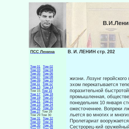
В.И.Лени
ПСС Ленина
В. И. ЛЕНИН стр. 202
Том 01
Том 02
Том 03
Том 04
Том 05
Том 06
Том 07
Том 08
жизни. Лозунг геройского
Том 09
Том 10
эхом перекатывается теп
Том 11
Том 12
Том 13
Том 14
поразительной быстро­той
Том 15
Том 16
Том 17
Том 18
промышленная, обществен
Том 19
Том 20
Том 21
Том 22
понедельник 10 января ст
Том 23
Том 24
ожесточеннее. Вопреки л
Том 25
Том 26
Том 27
Том 28
льется во многих и мног
Том 29 Том 30
Том 31
Том 32
Пролетариат вооружается 
Том 33
Том 34
Том 35
Том 36
Сестрорец-кий оружейный
Том 37
Том 38