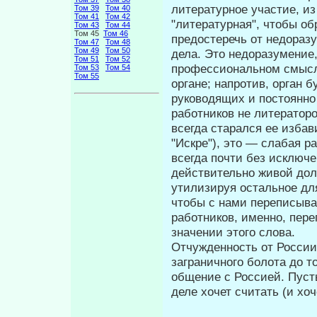
литературное участие, из
Том 39
Том 40
Том 41
Том 42
"литературная", чтобы об
Том 43
Том 44
Том 45
Том 46
предостеречь от недораз
Том 47
Том 48
Том 49
Том 50
дела. Это недоразумение,
Том 51
Том 52
профессиональном смысле
Том 53
Том 54
Том 55
органе; напротив, орган б
руководя­щих и постоянн
работников не литера­торо
всегда старался ее изба
"Искре"), это — слабая р
всегда почти без исключ
действительно живой дол
утилизируя остальное дл
чтобы с нами переписыва
работников, именно, пере
значении этого слова.
Отчужденность от России
заграничного бо­лота до 
общение с Россией. Пусть 
деле хочет считать (и хо