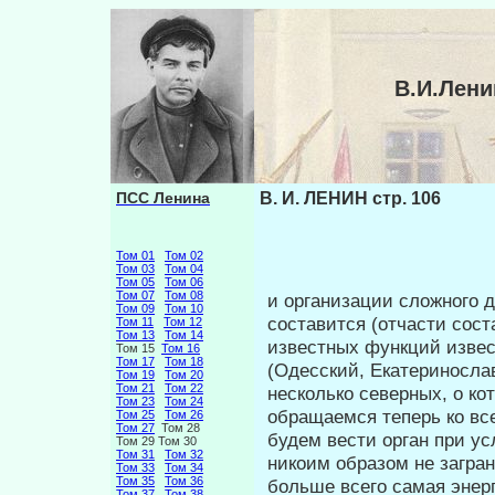
В.И.Лени
ПСС Ленина
В. И. ЛЕНИН стр. 106
Том 01
Том 02
Том 03
Том 04
Том 05
Том 06
Том 07
Том 08
и организации сложного д
Том 09
Том 10
составится (отчас­ти сос
Том 11
Том 12
Том 13
Том 14
известных функций изве
Том 15
Том 16
Том 17
Том 18
(Одесский, Екатеринослав
Том 19
Том 20
Том 21
Том 22
несколько северных, о ко
Том 23
Том 24
обращаемся теперь ко вс
Том 25
Том 26
Том 27
Том 28
будем вести орган при ус
Том 29 Том 30
Том 31
Том 32
никоим образом не загран
Том 33
Том 34
Том 35
Том 36
больше всего самая энер
Том 37
Том 38