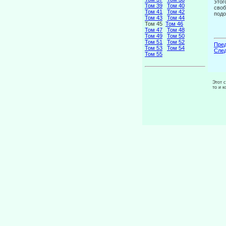
этог
Том 39
Том 40
своб
Том 41
Том 42
под
Том 43
Том 44
Том 45
Том 46
Том 47
Том 48
Том 49
Том 50
Том 51
Том 52
Пред
Том 53
Том 54
След
Том 55
Этот 
то и 