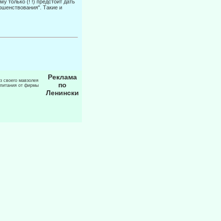
у только (! !) предстоит дать
ршенствования". Такие и
Реклама
из своего мавзолея
по
 питания от фирмы
Ленински