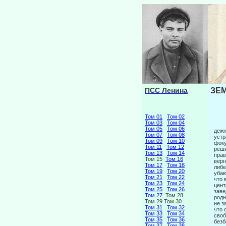
ПСС Ленина
ЗЕМ
Том 01
Том 02
Том 03
Том 04
Том 05
Том 06
дежн
Том 07
Том 08
устр
Том 09
Том 10
фоку
Том 11
Том 12
реши
Том 13
Том 14
прав
Том 15
Том 16
верн
Том 17
Том 18
либе
Том 19
Том 20
убаю
Том 21
Том 22
что 
Том 23
Том 24
цент
Том 25
Том 26
заве
Том 27
Том 28
родн
Том 29 Том 30
не з
Том 31
Том 32
что 
Том 33
Том 34
своб
Том 35
Том 36
безб
Том 37
Том 38