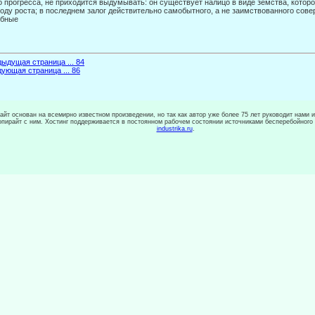
о прогресса, не приходится выдумывать: он существует налицо в виде земства, котором
оду роста; в последнем залог действительно самобытно­го, а не заимствованного сове
обные
ыдущая страница ... 84
ующая страница ... 86
сайт основан на всемирно известном произведении, но так как автор уже более 75 лет руководит нами 
копирайт с ним. Хостинг поддерживается в постоянном рабочем состоянии источниками бесперебойного
industrika.ru
.