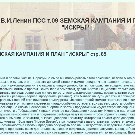
В.И.Ленин ПСС т.09 ЗЕМСКАЯ КАМПАНИЯ И
"ИСКРЫ"
СКАЯ КАМПАНИЯ И ПЛАН "ИСКРЫ" стр. 85
ым и половинчатым. Неразумно было бы игнорировать этого союзника, нелепо было б
ашать и пугать его, — все это до такой степени само­очевидно, что странно и толкова
сом и руководящей нитью нашей агитации должно быть, повторяю, не воздействие на э
тельной битвы с врагом. Заигрывая с земством, делая ничтожные (и почти только сло
ительство ведь ровно еще ничего не ус­тупило фактически народу, правительство еще
уться к ре­акции (вернее, продолжить реакцию), как бывало на Руси десятки и сотни р
ральных веяний того или иного самодержца. Именно в такой момент заигрывания с зем
киванья его пустыми словечками на­до особенно остерегаться лисьего хвоста, особе
враг еще не сломан, особенно энергично звать к продолжению и удесятерению борьбы 
р тяжести с "обращения" к правительству на обращение к земству. Именно в настоящий
домые пенкосниматели и предатели свободы лезут из кожи, чтобы обратить центр тяже
ого внимания на земство, вызвать доверие к земству, которое на самом деле дове­ри
аслуживает. Возьмите "Новое Время": в цитиро­ванной выше статье вы прочтете такое 
с возможно­стью смело и правдиво обсуждать все наши недостатки и недочеты, с воз
одно проявлять свою деятельность, скоро и недочетам должен наступить конец, и Рос
оязненно на тот путь прогресса и со­вершенствования, который ей так необходим. Даж