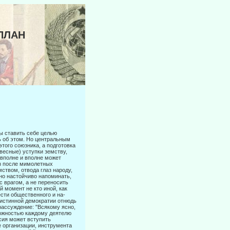
 ПЛАН
ы ставить себе целью
ть об этом. Но центральным
того союзника, а подготовка
весные) уступки земству,
 вполне и вполне может
аз после мимолетных
ством, отвода глаз народу,
нно настойчиво напоминать,
с врагом, а не переносить
 момент не кто иной, как
сти общественного и на­
я истинной демократии отнюдь
рассуждение: "Всякому ясно,
можностью каждому деятелю
сия может вступить
е организации, инструмента