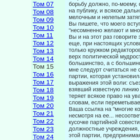
Том 07
борьбу должно, по-моему, 
на публику, и всякое даль
Том 08
мелочным и нелепым затяг
Том 09
Вы пишете, что моего вст
Том 10
"несомненно желают и мно
Том 11
Вы и на этот раз говори­т
Том 12
еще, при настоящих услов
только кружком редакторов
Том 13
верх политической мудрост
Том 14
большинство, а с большин
Том 15
мне следурт считаться не 
Том 16
партии, которая установи
Том 17
выражения этой воли: съез
Том 18
взявший известную линию 
теряет всякое право на ув
Том 19
словам, если переметывае
Том 20
Ваша ссылка на "многие ко
Том 21
несмотря на ее... несоотве
Том 22
кусочке партийной со­вести
Том 23
должностные учреждения, 
этой партии, предпринима
Том 24