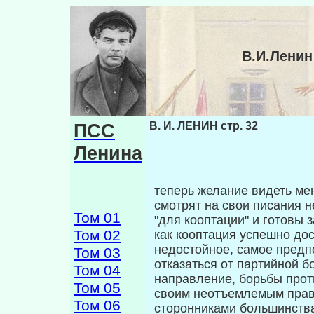
В.И.Ленин
ПСС
В. И. ЛЕНИН стр. 32
Ленина
теперь желание видеть мен
смотрят на свои писания 
Том 01
"для кооптации" и го­товы 
Том 02
как кооптация успешно дос­
недостойное, самое пред
Том 03
отказаться от партийной 
Том 04
направление, борьбы прот
Том 05
своим неотъемлемым прав
Том 06
сто­ронниками большинства