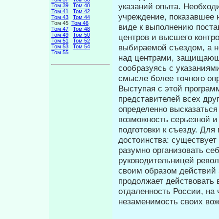
указаний опыта. Необходи
Том 39
Том 40
Том 41
Том 42
учреждение, показавшее 
Том 43
Том 44
Том 45
Том 46
виде к выполнению поста
Том 47
Том 48
Том 49
Том 50
центров и высшего контро
Том 51
Том 52
выби­раемой съездом, а 
Том 53
Том 54
Том 55
над центрами, за­щищающ
сообразуясь с указаниями
смысле более точного опр
Выступая с этой програм
представи­телей всех дру
определенно высказаться 
возможность серьезной и
подготовки к съезду. Для
достоинства: существует 
разумно организовать се
руководитель­ницей рево
своим образом дейст­вий 
продолжает действовать 
отдаленность России, на 
незаменимость своих вож