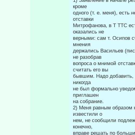
кроме
одного (т. е. меня), есть
н
отставки
Митрофанова, в Τ TTC ест
оказались не­
верными: сам т. Осипов с
мнения
держались Васильев (писа
не разобрав
вопроса о мнимой отстав
считать его вы­
бывшим. Надо добавить, ч
никогда
не был формально уведом
приглашен
на собрание.
2) Меня равным образом н
известили о
нем, не сообщили подле
конечно,
вправе решать по большин