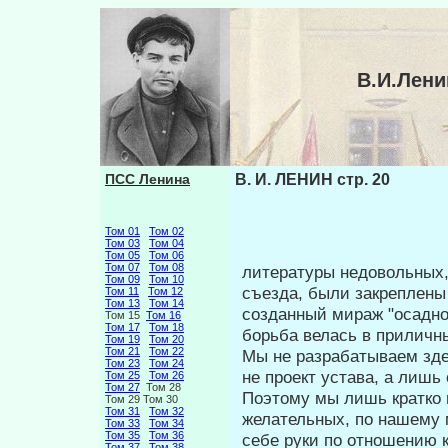
В.И.Лени
ПСС Ленина
В. И. ЛЕНИН стр. 20
Том 01
Том 02
Том 03
Том 04
Том 05
Том 06
Том 07
Том 08
литературы недовольных,
Том 09
Том 10
съезда, были закреплены
Том 11
Том 12
Том 13
Том 14
созданный мираж "осадно
Том 15
Том 16
Том 17
Том 18
борьба велась в приличн
Том 19
Том 20
Том 21
Том 22
Мы не разрабатываем зде
Том 23
Том 24
не проект устава, а лиш
Том 25
Том 26
Том 27
Том 28
Поэтому мы лишь кратко 
Том 29 Том 30
Том 31
Том 32
желательных, по нашему 
Том 33
Том 34
Том 35
Том 36
себе руки по отношению к
Том 37
Том 38