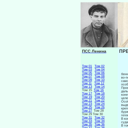
ПСС Ленина
ПРЕ
Том 01
Том 02
Том 03
Том 04
Том 05
Том 06
бенн
Том 07
Том 08
во-п
Том 09
Том 10
само
Том 11
Том 12
особ
Том 13
Том 14
Прое
Том 15
Том 16
даль
Том 17
Том 18
коне
Том 19
Том 20
целе
Том 21
Том 22
Особ
Том 23
Том 24
выдв
Том 25
Том 26
креп
Том 27
Том 28
бурж
Том 29 Том 30
геге
Том 31
Том 32
В ко
Том 33
Том 34
суда
Том 35
Том 36
В то
Том 37
Том 38