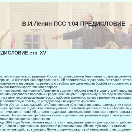
В.И.Ленин ПСС т.04 ПРЕДИСЛОВИЕ
ДИСЛОВИЕ стр. XV
остей исторического развития России, которые должны были найти полное выра­жение
ервых, на обязательное определение в ней по­литических задач рабочего класса, кото
державие и за­воевать политическую свободу для дальнейшей борьбы за социализм, в
ой постановки крестьянского вопроса.
кт программы, написанный Лениным в ссылке и обоснованный в ряде статей, впослед
нейшей разработке программы редакцией "Искры". В программу 1899 года было включ
чные це­ли социал-демократического рабочего движения, на его стремление завоевать
й политическую власть, на международный характер движения.
енно обстоятельно разработал Ленин вопрос об отношении социал-демократии к крес
инув требование поддержки революционных элемен­тов крестьянства в их борьбе за у
остнических отношений, а также поддержки нарождающегося сельского пролетариата в 
уазии. Эти ленинские требования явились дальнейшим развитием идей союза рабочег
монии пролетариата в революции.
нце 1899 года Ленин работает над статьями, предназначенными для массового рабоч
х", в связи с присвоением фабричной ин­спекции полицейских функций, "О стачках".
м включены работы, в которых Ленин сформулировал свой гениальный план создания