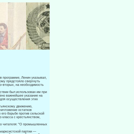
 в программе, Ленин указывал,
рому предстояло свергнуть
о-вторых, на необходимость
ствии был использован им при
ено важнейшее указание на
 для осу­ществления этих
тьянскому движению,
ничтожение остатков
его борьбе против сель­ской
о класса с крестьянством,
его читателя: "О промышленных
 марксистской партии —