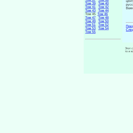
цент
Том 39
Том 40
русс
Том 41
Том 42
Важн
Том 43
Том 44
Том 45
Том 46
Том 47
Том 48
Том 49
Том 50
Том 51
Том 52
Пред
Том 53
Том 54
След
Том 55
Этот 
то и 