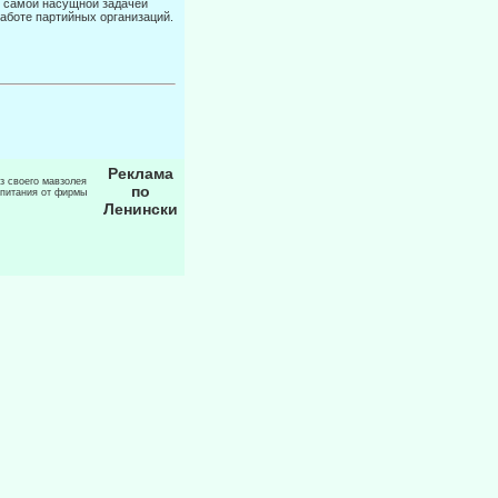
и самой насущной задачей
аботе пар­тийных организаций.
Реклама
из своего мавзолея
по
 питания от фирмы
Ленински