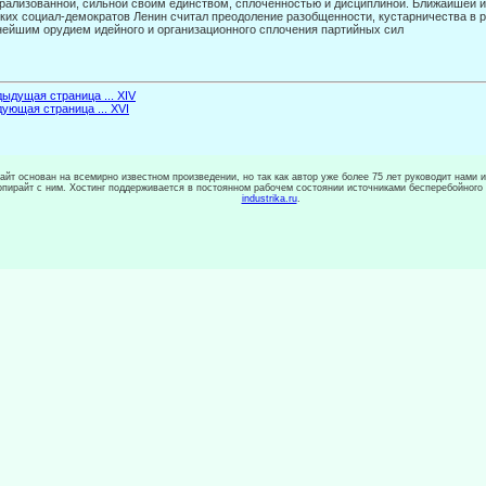
рализованной, сильной своим единством, спло­ченностью и дисциплиной. Ближайшей 
ких социал-демократов Ленин считал преодоление разобщенности, кустарничества в р
ейшим орудием идейного и организационного сплочения партийных сил
ыдущая страница ... XIV
ующая страница ... XVI
сайт основан на всемирно известном произведении, но так как автор уже более 75 лет руководит нами 
копирайт с ним. Хостинг поддерживается в постоянном рабочем состоянии источниками бесперебойного
industrika.ru
.