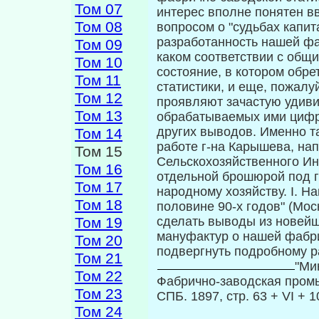
Том 07
интерес вполне понятен в
Том 08
вопросом о "судьбах капит
разработанность нашей фа
Том 09
каком соответствии с общи
Том 10
состояние, в котором обре
Том 11
статистики, и еще, пожалу
Том 12
проявляют зачастую уди­в
Том 13
обрабатываемых ими цифр,
других выводов. Именно т
Том 14
работе г-на Карышева, на
Том 15
Сель­скохозяйственного Инс
Том 16
отдельной брошю­рой под 
Том 17
народному хозяйству. I. 
Том 18
половине 90-х годов" (Мос
Том 19
сделать выводы из новейш
мануфактур о нашей фабр
Том 20
подвергнуть подробному ра
Том 21
"Ми
Том 22
Фабрично-заводская пром
Том 23
СПБ. 1897, стр. 63 + VI + 1
Том 24