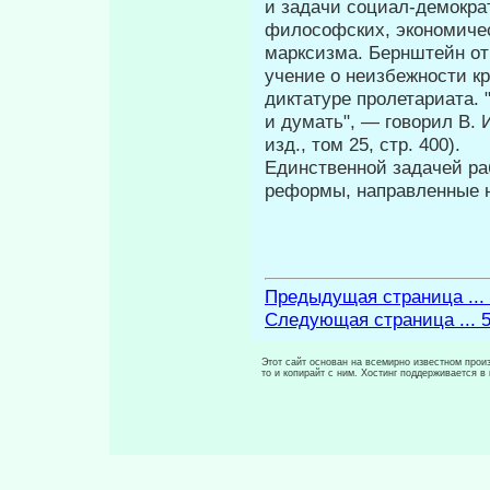
и задачи социал-демократ
философских, эконо­миче
марксизма. Бернштейн от
учение о неизбежности к
дикта­туре пролетариата.
и думать", — говорил В. 
изд., том 25, стр. 400).
Единственной задачей ра
реформы, направленные н
Предыдущая страница ...
Следующая страница ... 
Этот сайт основан на всемирно известном произ
то и копирайт с ним. Хостинг поддерживается 