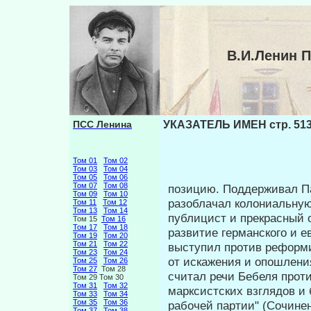
В.И.Ленин 
ПСС Ленина
УКАЗАТЕЛЬ ИМЕН стр. 51
Том 01
Том 02
Том 03
Том 04
Том 05
Том 06
Том 07
Том 08
позицию. Поддерживал П
Том 09
Том 10
разоблачал колониальную
Том 11
Том 12
Том 13
Том 14
публицист и прекрасный о
Том 15
Том 16
Том 17
Том 18
развитие германского и е
Том 19
Том 20
Том 21
Том 22
выступил против реформи
Том 23
Том 24
от искажения и опошления
Том 25
Том 26
Том 27
Том 28
считал речи Бебеля прот
Том 29 Том 30
Том 31
Том 32
марксистских взглядов и
Том 33
Том 34
Том 35
Том 36
рабочей партии" (Сочинени
Том 37
Том 38