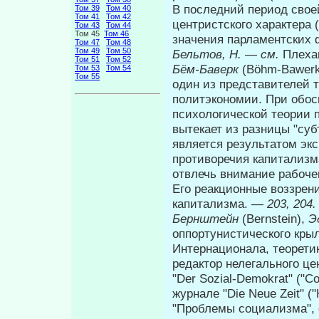
В последний период свое
Том 39
Том 40
Том 41
Том 42
центристского характера 
Том 43
Том 44
Том 45
Том 46
значения парламентских 
Том 47
Том 48
Том 49
Том 50
Бельтов, Н.
—
см.
Плехан
Том 51
Том 52
Бём-Баверк
(Böhm-Bawer
Том 53
Том 54
Том 55
один из представителей 
политэкономии. При обос
психологической теории 
вытекает из разницы "суб
является результатом эк
противоречия капитализма
отвлечь внимание рабоче
Его реакционные воззрен
капитализма. —
203, 204.
Бернштейн
(Bernstein),
Э
оппортунистического крыл
Интернационала, теорети
редактор нелегального це
"Der Sozial-Demokrat" ("
журнале "Die Neue Zeit" 
"Проблемы социализма", 