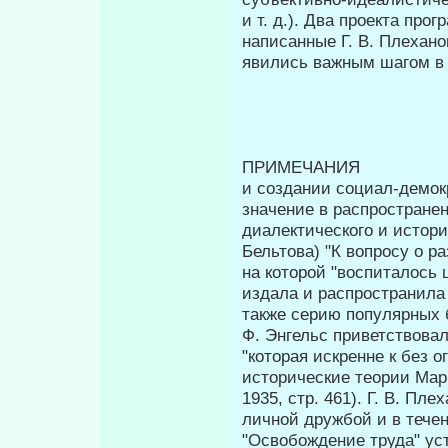
и т. д.). Два проекта прог
написанные Г. В. Плехано
явились важным шагом в 
ПРИМЕ
и создании социал-демок
значение в распространен
диалектического и истори
Бельтова) "К вопросу о р
на которой "воспиталось 
издала и распространила 
также серию популярных 
Ф. Энгельс приветствовал
"которая искренне к без 
исторические теории Маркс
1935, стр. 461). Г. В. Пл
личной дружбой и в течен
"Освобождение труда" ус