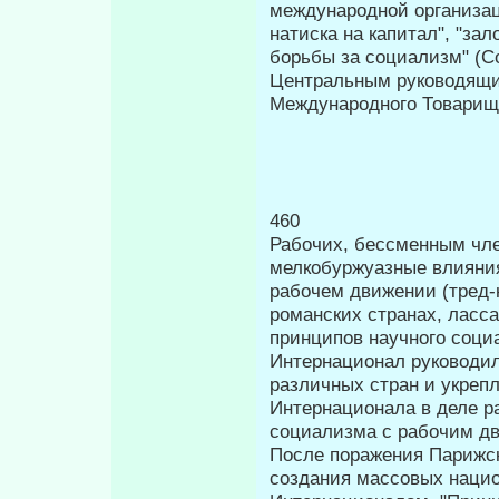
международной организац
натиска на капитал", "за
борьбы за социализм" (Соч
Центральным руководящи
Международного Товарищ
460 П
Рабочих, бессменным чле
мелкобуржуазные влияния
рабочем движении (тред-
романских странах, ласса
принци­пов научного соц
Интернационал руководил
различных стран и укреп
Интернационала в деле р
социализма с рабочим д
После поражения Парижс
создания массовых нацио