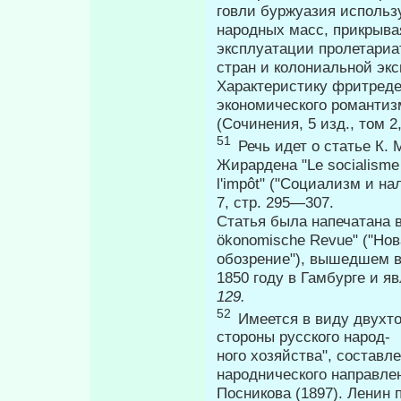
говли буржуазия использ
народных масс, прикрыва
эксплуатации пролетариа
стран и колониальной экс
Характеристику фритредер
экономического ро­манти
(Сочинения, 5 изд., том 2
51
Речь идет о статье К.
Жирардена "Le socialisme
l'impôt" ("Социализм и нал
7, стр. 295—307.
Статья была напечатана в 
ökonomische Revue" ("Нов
обозрение"), вышедшем в
1850 году в Гамбурге и 
129.
52
Имеется в виду двухт
стороны русского народ-
ного хозяйства", составл
народнического направле­
Посникова (1897). Ленин 