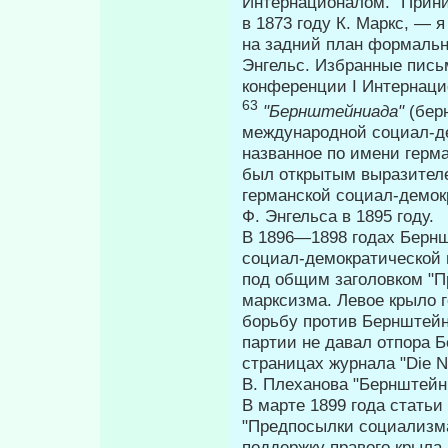
Интернационалом. "Прини
в 1873 году К. Маркс, —
на задний план формальн
Энгельс. Из­бранные пись
конференции I Интернац
63
"Бернштейниада"
(бер
международной социал-де
названное по имени герм
был открытым выразителе
германской социал-демок
Ф. Энгельса в 1895 году.
В 1896—1898 годах Бернш
социал-демократической п
под общим заголовком "П
марксизма. Левое крыло 
борьбу против Бернштейн
партии не давал отпора 
страницах журнала "Die N
В. Плеханова "Бернштейн
В марте 1899 года стать
"Предпосылки со­циализм
поддержку правого крыла 