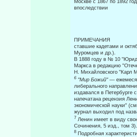
Москве с 1867 по 1892 го
впоследствии
ПРИМЕ
ставшие кадетами и октяб
Муромцев и др.).
В 1888 году в № 10 "Юрид
Маркса в редакцию "Отече
Н. Михайловского "Карл М
6
"Мир Божий"
— ежемеся
либерального направлени
издавался в Петербурге с
напечатана рецензия Лени
экономической науки" (см
журнал выходил под наз
7
Ленин имеет в виду сво
Сочинения, 5 изд., том 3
8
Подробная характеристик