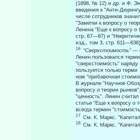
(1898, № 12) и др. и Ф. 
введения к "Анти-Дюрингу"
числе сотрудников значил
"Заметки к вопросу о тео
Ленина "Еще к вопросу о 
стр. 67—87) и "Некритичес
изд., том 3, стр. 611—63
16
"Сверхстоимость"
— 
Ленин пользовался терм
"сверхстоимость" наряду
пользуется только терми­
ном "прибавочная стоимо
В журнале "Научное Обозр
вопросу о теории рын­ков
"ценность". Ленин считал
статье "Еще к вопросу о т
всегда термин "стоимость
17
См. К. Маркс. "Капитал"
18
См. К. Маркс. "Капитал"