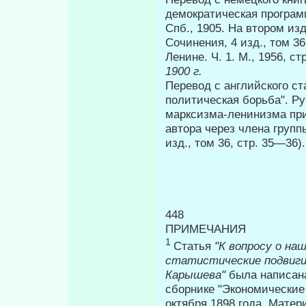
демократическая программ
Спб., 1905. На втором изд
Сочинения, 4 изд., том 3
Ленине. Ч. 1. М., 1956, стр
1900 г.
Перевод с английского с
политическая борьба". Ру
марксизма-ленинизма при
автора через члена групп
изд., том 36, стр. 35—36).
448
ПРИМЕЧАНИЯ
1
Статья
"К вопросу о н
статистические подвиги
Карышева"
была написана
сборнике "Экономические
октября 1898 года. Мате