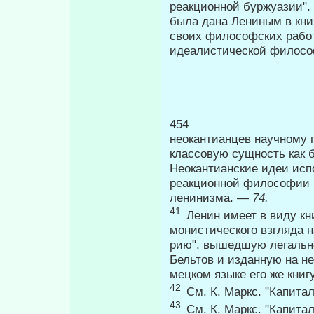
реакционной буржуазии".
была дана Ле­ниным в кни
своих философских работ
идеалистической филос
454 П
неокантианцев научному 
классовую сущность как б
Неокантианские идеи исп
реакционной философии 
ленинизма. —
74.
41
Ленин имеет в виду кни
монистического взгляда на
рию", вышедшую легально
Бельтов и изданную на не­
мецком языке его же кни
42
См. К. Маркс. "Капитал"
43
См. К. Маркс. "Капитал"