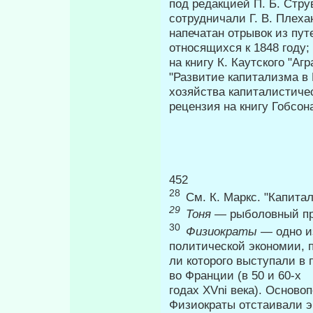
под редакцией П. Б. Струв
сотрудничали Г. В. Плеха
напечатан отрывок из пут
относящихся к 1848 году;
на книгу К. Каутского "Агр
"Развитие капитализма в
хозяйства капиталистиче
рецензия на книгу Гобсо
452 П
28
См. К. Маркс. "Капитал"
29
Тоня
— рыболовный п
30
Физиократы
— одно и
политической экономии, п
ли которого выступали в
во Франции (в 50 и 60-х
годах XVni века). Основ
Физиократы отстаивали эк