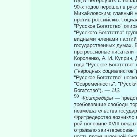
год в Петербурге. С нача
90-х годов перешел в рук
Михайловским; главный на
против российских социа
"Русское Богатство" опир
"Русского Богатства" гр
видными членами партий 
государственных думах. 
прогрессивные писатели — 
Короленко, А. И. Куприн, 
года "Русское Бо­гатство"
("народных социалистов")
"Русское Богатство" неск
"Современность", "Русски
Богатство"). —
112.
50
Фритредеры
— предст
требовавшие свободы тор
невмешательства государ
Фритредерство возникло в
рой половине XVIII века 
отражало заинтересован­
ность промышленной бурж