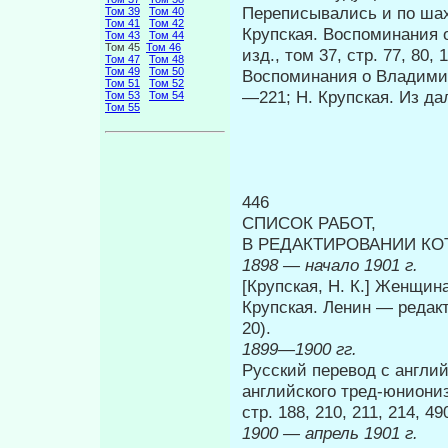
Переписывались и по шах
Том 39
Том 40
Том 41
Том 42
Крупская. Воспоминания о 
Том 43
Том 44
Том 45
Том 46
изд., том 37, стр. 77, 80, 
Том 47
Том 48
Том 49
Том 50
Воспоминания о Владимире
Том 51
Том 52
—221; Н. Крупская. Из дал
Том 53
Том 54
Том 55
446
СПИСОК РАБОТ,
В РЕДАКТИРОВАНИИ КО
1898 — начало 1901 г.
[Крупская, Н. К.] Женщина
Крупская. Ленин — редакт
20).
1899—1900 гг.
Русский перевод с английс
английского тред-юнионизм
стр. 188, 210, 211, 214, 49
1900 — апрель 1901 г.