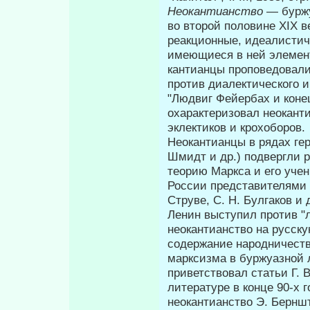
Неокантианство
— буржу
во второй половине XIX 
реакционные, идеалистич
имеющиеся в ней элемент
кантианцы проповедовали
против диалектического и
"Людвиг Фейербах и коне
охарактеризовал неоканти
эклекти­ков и крохоборов.
Неокантианцы в рядах ге
Шмидт и др.) подвергли
теорию Маркса и его учен
России представителями 
Струве, С. Н. Булгаков и 
Ленин выступил против "
неокантианство на русску
содержание народничества
марксизма в буржуазной л
приветствовал статьи Г. 
литературе в конце 90-х г
неокантианство Э. Бернш