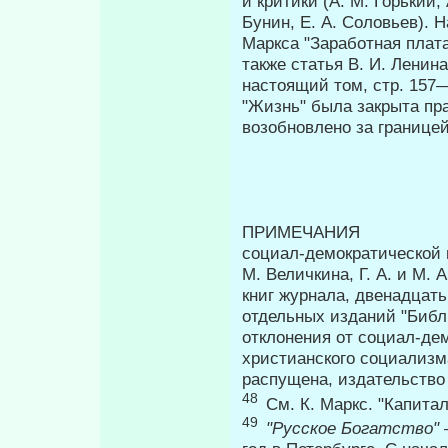
и критики (А. М. Горький, 
Бунин, Е. А. Соловьев). 
Маркса "Заработная плата
также статья В. И. Ленина 
настоящий том, стр. 157
"Жизнь" была закрыта пр
возобновлено за границей
ПРИМЕ
социал-демократической г
М. Величкина, Г. А. и М.
книг журнала, двенадцать
отдельных изданий "Библ
отклонения от социал-дем
христианского социализма
распущена, издательств
48
См. К. Маркс. "Капитал"
49
"Русское Богатство"