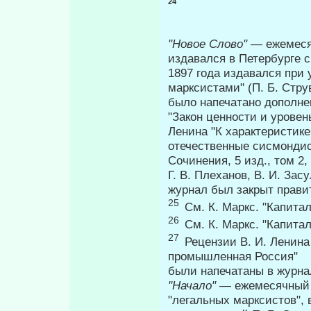
24
"Новое Слово"
— ежемеся
издавался в Петербурге 
1897 года издавался при
марксистами" (П. Б. Стру
было на­печатано дополнен
"Закон ценности и уровен
Ленина "К характеристик
отечественные сисмондист
Сочине­ния, 5 изд., том 2
Г. В. Плеханов, В. И. Зас
журнал был закрыт прав
25
См. К. Маркс. "Капитал"
26
См. К. Маркс. "Капитал"
27
Рецензии В. И. Ленина 
промышленная Россия"
были напечатаны в журнал
"Начало"
— ежемесячный 
"легальных мар­ксистов",