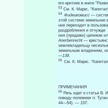
его критике в книге "Раз
53
См. К. Маркс. "Капитал"
54
Фидеикомисс
— систе
этой системе земельное в
ние переходит в пользова
раздробления и отчужде­
ния (продажи) целиком и
Anerbenrecht
— крестьянс
землевладельцу несколь
земельным владением, но
—
139.
55
См. К. Маркс. "Капитал"
ПРИМЕ
56
Речь идет о статье В. И
поводу полемики гг. Туган
44—54). —
157.