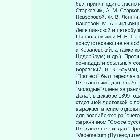
был принят единогласно и
Старковым, А. М. Старков
Невзоровой, Ф. В. Ленгник
Ванеевой, М. А. Сильвины
Лепешин-ской и петербург
Шаповаловым и Η. Η. Пан
присутствовавшие на соб
и Ковалевский, а также к
Цедербаум) и др.). Проти
семнадцати ссыльных соци
Боровский, Н. Э. Бауман, 
"Протест" был переслан з
Плехановым сдан в набор
"молодые" члены заграни
Дела", в декабре 1899 го
отдельной листовкой с по
выражает мнение отдельн
для российского рабочего
заграничном "Союзе русск
Плеханов переиздал "Про
"Vademecum (Путе­водите