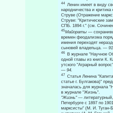
44
Ленин имеет в виду с
народничества и критика ег
Струве (Отражение маркси
Струве: "Критические зам
СПБ. 1894 г." (см. Сочине
45
Майораты
— сохранивш
времен феодализма поряд
имения переходят неразде
сыновей владельца. —
91
46
В журнале "Научное Об
одной главы из книги К. К
утского "Аграрный вопрос
—
94.
47
Статья Ленина "Капита
статье г. Булгакова)" пред
значалась для журнала "Н
в журнале "Жизнь".
"Жизнь"
— литературный,
Петербурге с 1897 по 190
марксисты" (М. И. Туган-