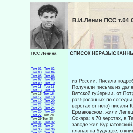
В.И.Ленин ПСС т.
ПСС Ленина
СПИСОК НЕРАЗЫСКАННЫХ 
Том 01
Том 02
Том 03
Том 04
Том 05
Том 06
Том 07
Том 08
из России. Писала подроб
Том 09
Том 10
Получали письма из дале
Том 11
Том 12
Том 13
Том 14
Вятской губернии, от Пот
Том 15
Том 16
Том 17
Том 18
разбросанных по соседни
Том 19
Том 20
Том 21
Том 22
верстах от него) писали К
Том 23
Том 24
Ермаковском, жили Лепе
Том 25
Том 26
Том 27
Том 28
Оскара; в 70 верстах, в 
Том 29 Том 30
Том 31
Том 32
заводе жил Курнатовский
Том 33
Том 34
Том 35
Том 36
планах на будущее, о кни
Том 37
Том 38