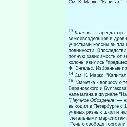
См. К. Маркс. "Капитал", т
13
Колоны
— арендаторы 
землевладельцев в древ
участками колоны выплач
повинности. Впоследстви
полную зависи­мость от 
колоны явились "предшест
Ф. Энгельс. Избранные про
14
См. К. Маркс. "Капитал"
15
"Заметка к вопросу о т
Барановского и Булгакова
напечатана в журнале "На
"Научное Обозрение"
— н
выходил в Петер­бурге с 
ученых разных школ и на
"легальными марксистами
"Речь о свободе торговли"