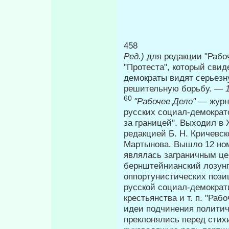
458 П
Ред.)
для редакции "Рабоч
"Протеста", который свид
демократы видят серьезн
решительную борьбу. —
60
"Рабочее Дело"
— журн
русских социал-демократ
за границей". Выходил в 
редакцией Б. Н. Кричевско
Мартынова. Вышло 12 номе
являлась заграничным це
бернштейнианский лозунг
оппортунистических пози
русской социал-демокра
крестьянства и т. п. "Ра
идеи под­чинения полити
преклонялись перед стих