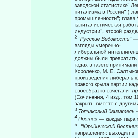
заводской статистике" Ле
питализма в России" (гла
промышленности"; глава V
капиталистическая работа
индустрии", второй разд
2
"Русские Ведомости"
— 
взгляды умеренно-
либеральной интеллигенц
должны были превратить 
годах в газете принимали 
Короленко, М. Е. Салтыко
произведения либеральных
правого крыла партии кад
своеобразно сочетали
"п
(Сочинения, 4 изд., том 1
за­крыты вместе с други
3
Топчаковый двигатель
4
Постав
— каждая пара 
5
"Юридический Вестни
направления; выходил в