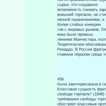
сырье, что создавало
возможность снижать зар
внешней торговли, не стес
ненной ограничениями, и
более слабых конкурен­
тов с мировых рынков. О
века были промыш­
ленники Манчестера, поэ
Теоретическое обоснован
Рикардо. В России фритр
главным образом среди то
456 П
была заинтересована в с
Классовая сущность фрит
свободе торговли" (1848)
требования свободы торго
обостряет классовые прот