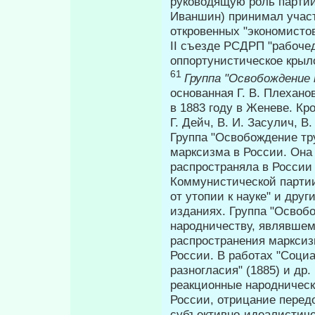
руководящую роль партии.
Иваншин) принимал участ
откровенных "эко­номисто
II съезде РСДРП "рабоче
оппортунистическое крыл
61
Группа "Освобождение
основанная Г. В. Плехан
в 1883 году в Женеве. Кр
Г. Дейч, В. И. Засулич, В.
Группа "Освобождение тр
марксизма в России. Она 
распространяла в России 
Коммунистической партии
от утопии к науке" и дру
изданиях. Группа "Освобо
народничеству, являвшем
распространения марксиз
России. В рабо­тах "Соци
разногласия" (1885) и др.
реакционные народнически
России, отрицание перед
субъективно-идеалистиче