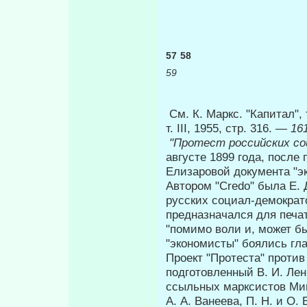
57
58
59
См. К. Маркс. "Капитал", т
т. III, 1955, стр. 316. —
161
"Протест российских с
августе 1899 года, после
Елизаровой документа "эк
Автором "Credo" была Е. 
русских социал-демократ
предназначался для печат
"помимо воли и, может бы
"экономисты" боялись гла
Проект "Протеста" проти
подготовленный В. И. Ле
ссыльных марксистов Мин
А. А. Ванеева, П. Н. и О.