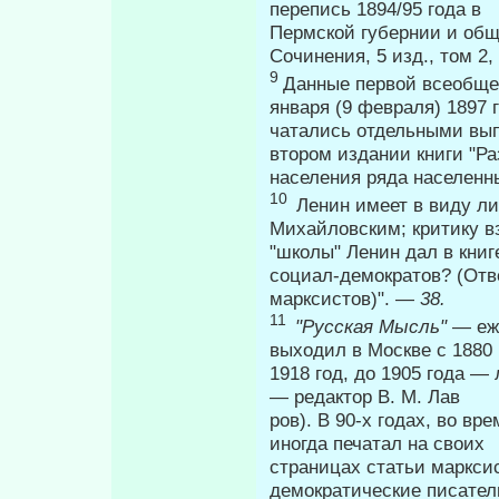
перепись 1894/95 года в
Пермской губернии и общ
Сочинения, 5 изд., том 2,
9
Данные первой всеобще
января (9 февраля) 1897 г
чатались отдельными выпу
втором издании книги "Ра
населения ряда населенн
10
Ленин имеет в виду ли
Михайловским; критику в
"школы" Ленин дал в книг
социал-демократов? (Отве
марксистов)". —
38.
11
"Русская Мысль"
— еж
выходил в Москве с 1880 
1918 год, до 1905 года —
— редактор В. М. Лав­
ров). В 90-х годах, во 
иногда печатал на своих
страницах статьи марксис
демократические писател