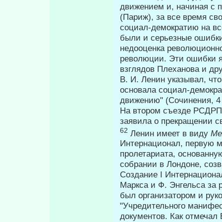
движением и, начиная с п
(Париж), за все время с
социал-демократию на все
были и серьезные ошибки
недооценка революционнос
революции. Эти ошибки 
взглядов Плеханова и дру
В. И. Ленин указывал, чт
основала социал-демокра
движению" (Сочинения, 4 и
На втором съезде РСДРП 
заявила о прекраще­нии 
62
Ленин имеет в виду
Ме
Интернационал, первую 
пролетариата, основанну
собрании в Лондоне, соз
Создание I Интер­национ
Маркса и Ф. Энгельса за
был организатором и рук
"Учредительного манифес
документов. Как от­мечал