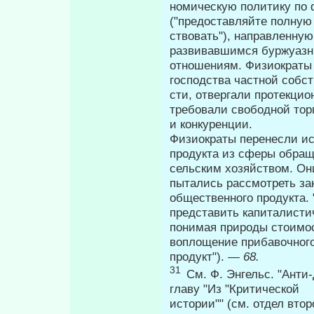
номическую политику по фо
("предоставляйте полную 
ствовать"), направленну
развивавшимся буржуаз
отношениям. Физиократы
господства частной собст
сти, отвергали протекцио
требовали свободной тор
и конкуренции.
Физиократы перенесли ис
продукта из сферы об­ращ
сельским хозяйством. Он
пытались рассмотреть за
общественного продукта.
представить капиталистич
понимая природы стоимос
воплощение прибавочного
продукт"). —
68.
31
См. Ф. Энгельс. "Анти-
главу "Из "Критической
истории"" (см. отдел втор