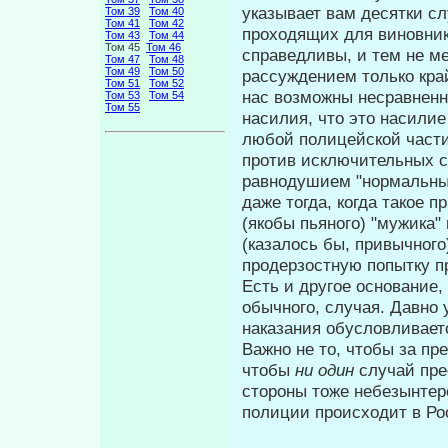
указыва­ет вам десятки с
Том 39
Том 40
Том 41
Том 42
проходящих для виновник
Том 43
Том 44
Том 45
Том 46
справедливы, и тем не м
Том 47
Том 48
Том 49
Том 50
рассуждением только кра
Том 51
Том 52
нас возможны несравненн
Том 53
Том 54
Том 55
насилия, что это насили
любой полицейской части
против исключительных с
равнодушием "нормальны
даже тогда, когда такое 
(якобы пьяного) "мужика"
(казалось бы, привычного
продерзостную попытку п
Есть и другое основание,
обычного, случая. Давно 
наказания обусловливает­
Важно не то, чтобы за пре
чтобы
ни один
случай пре
стороны тоже небезынтере
полиции происходит в Ро