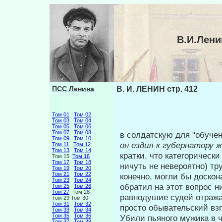
В.И.Лени
ПСС Ленина
В. И. ЛЕНИН стр. 412
Том 01
Том 02
Том 03
Том 04
Том 05
Том 06
Том 07
Том 08
в солдатскую для "обуче
Том 09
Том 10
он ездил
к губернатору 
Том 11
Том 12
Том 13
Том 14
кратки, что катего­ричес
Том 15
Том 16
Том 17
Том 18
ничуть не невероятно) тр
Том 19
Том 20
Том 21
Том 22
конечно, могли бы доскон
Том 23
Том 24
обратил на этот вопрос ни
Том 25
Том 26
Том 27
Том 28
равнодушие судей отража
Том 29 Том 30
Том 31
Том 32
просто обывательский взг
Том 33
Том 34
Том 35
Том 36
Убили пьяного мужика в ч
Том 37
Том 38