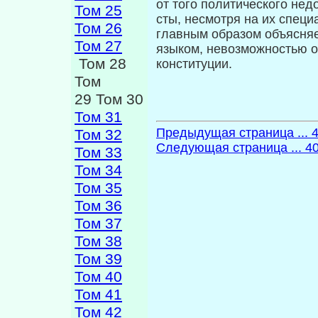
от того политического не
Том 25
сты, несмотря на их специ
Том 26
главным образом объясняе
Том 27
языком, невозможностью от
Том 28
конституции.
Том
29 Том 30
Том 31
Предыдущая страница ... 
Том 32
Следующая страница ... 4
Том 33
Том 34
Том 35
Том 36
Том 37
Том 38
Том 39
Том 40
Том 41
Том 42