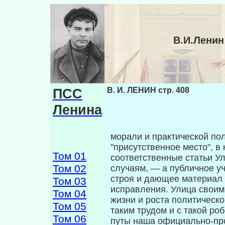
В.И.Ленин
ПСС
В. И. ЛЕНИН стр. 408
Ленина
морали и практической пол
"присутственное ме­сто", 
Том 01
соответственные статьи Ул
Том 02
случаям, — а публичное у
строя и дающее материал д
Том 03
исправления. Улица своим
Том 04
жиз­ни и роста политическо
Том 05
таким трудом и с такой ро
Том 06
путы наша официально-про