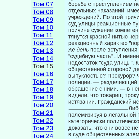
Том 07
борьбе с преступлением н
отдельных наказаний, име
Том 08
учреждений. По этой причи
Том 09
суд улицы реакционные пу
Том 10
причине сужение компетен
Том 11
тянутся красной нитью че
Том 12
реакционный ха­рактер "п
же день
после вступления 
Том 13
"судебную часть" . И имен
Том 14
недостаток "суда улицы". К
Том 15
общественной стороной де
Том 16
выпуклостью? Прокурор? 
Том 17
полиции, — разделяющий о
Том 18
обращение с ними, — в не
видели, что товарищ прок
Том 19
истязании. Гражданский ис
Том 20
Либ
Том 21
полемизируя в легальной 
Том 22
категорически политическ
Том 23
доказать, что они вовсе н
в суде общественных элеме
Том 24