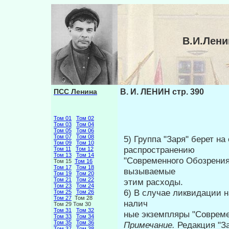
В.И.Лени
ПСС Ленина
В. И. ЛЕНИН стр. 390
Том 01
Том 02
Том 03
Том 04
Том 05
Том 06
Том 07
Том 08
5) Группа "Заря" берет на
Том 09
Том 10
распространению
Том 11
Том 12
Том 13
Том 14
"Современного Обозрения"
Том 15
Том 16
Том 17
Том 18
вызываемые
Том 19
Том 20
Том 21
Том 22
этим расходы.
Том 23
Том 24
6) В случае ликвидации 
Том 25
Том 26
Том 27
Том 28
налич­
Том 29 Том 30
Том 31
Том 32
ные экземпляры "Совреме
Том 33
Том 34
Том 35
Том 36
Примечание.
Редакция "За
Том 37
Том 38