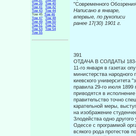
"Современного Обозрения"
Том 39
Том 40
Том 41
Том 42
Написано в январе,
П
Том 43
Том 44
Том 45
Том 46
впервые, по рукописи
Том 47
Том 48
Том 49
Том 50
ранее 17(30) 1901 г.
Том 51
Том 52
Том 53
Том 54
Том 55
391
ОТДАЧА В СОЛДАТЫ 183
11-го января в газетах о
министерства народного 
киевского университета "
правила 29-го июля 1899 
приводятся в исполнение 
правительство точно спе
карательной меры, высту
на изображение студенче
Злодейства одно другого
Одессе с про­граммой орг
всякого рода протестов 