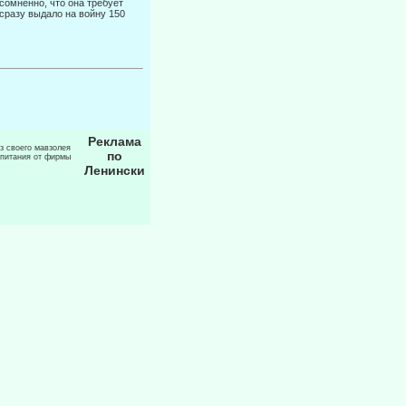
сомненно, что она требует
 сразу выдало на войну 150
Реклама
из своего мавзолея
по
 питания от фирмы
Ленински