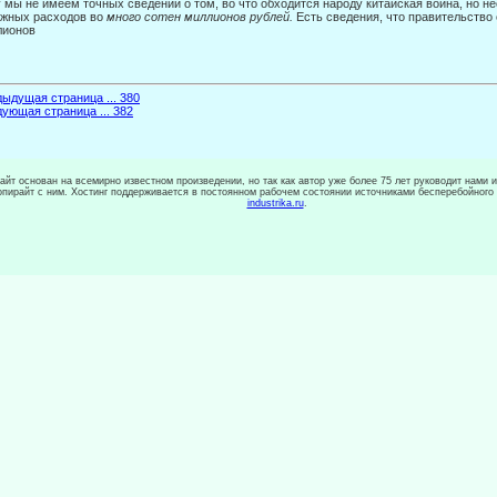
 мы не имеем точных сведений о том, во что обходится народу китайская война, но не
жных расходов во
много сотен миллионов рублей.
Есть сведения, что правительство
лионов
ыдущая страница ... 380
ующая страница ... 382
сайт основан на всемирно известном произведении, но так как автор уже более 75 лет руководит нами 
копирайт с ним. Хостинг поддерживается в постоянном рабочем состоянии источниками бесперебойного
industrika.ru
.