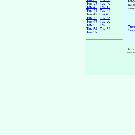
тому
Том 39
Том 40
дене
Том 41
Том 42
мил
Том 43
Том 44
Том 45
Том 46
Том 47
Том 48
Том 49
Том 50
Том 51
Том 52
Пред
Том 53
Том 54
След
Том 55
Этот 
то и 