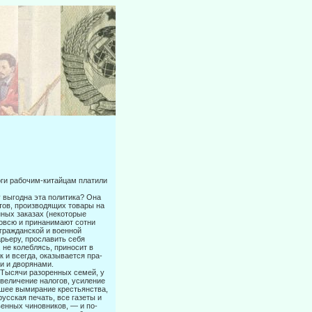
оги рабочим-китайцам платили
у выгодна эта политика? Она
нтов, производящих товары на
нных заказах (некоторые
вовсю и принанимают сотни
гражданской и военной
рь­еру, прославить себя
 не колеблясь, приносит в
 и всегда, оказывается пра­
и и дворянами.
 Тысячи разоренных семей, у
увеличение налогов, усиление
шее выми­рание крестьянства,
русская печать, все газеты и
венных чиновников, — и по­