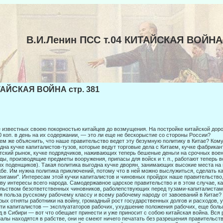
В.И.Ленин ПСС т.04 КИТАЙСКАЯ ВОЙНА
АЙСКАЯ ВОЙНА стр. 381
 известных своею покорностью китайцев до возмущения. На постройке китайской дор
0 коп. в день на их содержании, — это ли еще не бескорыстие со стороны России?
ем же объяснить, что наше правительство ведет эту безумную политику в Ки­тае? Ком
дна кучке капиталистов-тузов, которые ве­дут торговые дела с Китаем, кучке фабрика
тский рынок, кучке подрядчиков, наживающих теперь бешеные деньги на срочных вое
ды, производящие предметы вооружения, припасы для войск и т. п., работают теперь 
х поденщиков). Такая политика выгодна кучке дворян, занимающих высокие места на 
бе. Им нужна политика приключений, потому что в ней можно выслужиться, сделать ка
вигами". Интересам этой кучки капиталистов и чиновных пройдох наше правительство,
ву интересы всего народа. Самодержавное царское правительство и в этом случае, как
льством безответственных чиновников, раболепствующих перед тузами-капиталистам
я польза русскому рабочему классу и всему рабочему народу от завоеваний в Китае?
рых отняты работники на войну, громадный рост государственных долгов и расходов, 
ти капита­листов — эксплуататоров рабочих, ухудшение положения рабочих, еще боль
д в Сибири — вот что обещает принести и уже приносит с со­бою китайская война. Вся 
алы находятся в рабстве, они не смеют ничего печатать без разрешения правительст