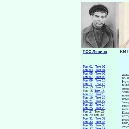
ПСС Ленина
КИТ
Том 01
Том 02
Том 03
Том 04
Том 05
Том 06
даже
Том 07
Том 08
по 1
Том 09
Том 10
Но ч
Том 11
Том 12
выго
Том 13
Том 14
азиа
Том 15
Том 16
заво
Том 17
Том 18
новы
Том 19
Том 20
служ
Том 21
Том 22
"под
Том 23
Том 24
жерт
Том 25
Том 26
вите
Том 27
Том 28
Кака
Том 29 Том 30
кото
Том 31
Том 32
влас
Том 33
Том 34
голо
Том 35
Том 36
журн
Том 37
Том 38