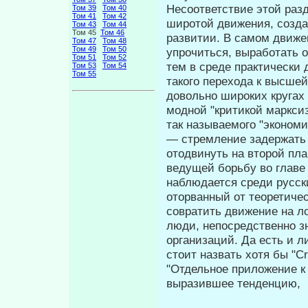
Несоответствие этой раз
Том 39
Том 40
Том 41
Том 42
широтой движения, созда
Том 43
Том 44
Том 45
Том 46
развитии. В самом движе
Том 47
Том 48
Том 49
Том 50
упрочиться, выработать 
Том 51
Том 52
тем в среде практически
Том 53
Том 54
Том 55
такого перехода к высшей
довольно широких кругах
модной "критикой марксиз
так называемого "экономи
— стремление задержать 
отодвинуть на второй пл
ведущей борьбу во главе
наблюдается среди русск
оторванный от теоретичес
совратить движение на л
люди, непосредственно з
организаций. Да есть и 
стоит на­звать хотя бы "
"Отдельное приложе­ние к
выразившее тенденцию,