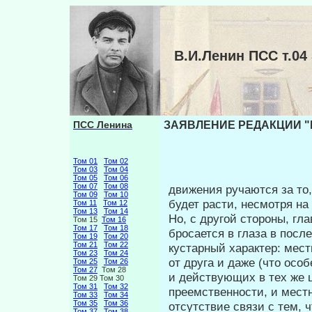
В.И.Ленин ПСС т.
ПСС Ленина
ЗАЯВЛЕНИЕ РЕДАКЦИИ "И
Том 01
Том 02
Том 03
Том 04
Том 05
Том 06
Том 07
Том 08
движения ручаются за то
Том 09
Том 10
будет расти, несмотря на
Том 11
Том 12
Том 13
Том 14
Но, с другой стороны, гл
Том 15
Том 16
Том 17
Том 18
бросается в глаза в после
Том 19
Том 20
Том 21
Том 22
кустарный характер: мес
Том 23
Том 24
от друга и даже (что осо
Том 25
Том 26
Том 27
Том 28
и действующих в тех же ц
Том 29 Том 30
Том 31
Том 32
преемственности, и местн
Том 33
Том 34
Том 35
Том 36
отсутствие связи с тем, 
Том 37
Том 38