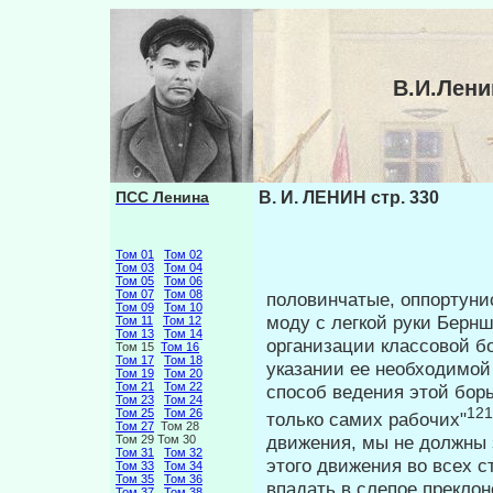
В.И.Лени
ПСС Ленина
В. И. ЛЕНИН стр. 330
Том 01
Том 02
Том 03
Том 04
Том 05
Том 06
Том 07
Том 08
половинчатые, оппортуни
Том 09
Том 10
моду с легкой руки Берн
Том 11
Том 12
Том 13
Том 14
организации классо­вой б
Том 15
Том 16
Том 17
Том 18
указании ее необходимой
Том 19
Том 20
Том 21
Том 22
способ ведения этой бор
Том 23
Том 24
121
Том 25
Том 26
только самих рабочих"
Том 27
Том 28
движения, мы не должны 
Том 29 Том 30
Том 31
Том 32
этого движения во всех с
Том 33
Том 34
Том 35
Том 36
впадать в слепое прекло
Том 37
Том 38