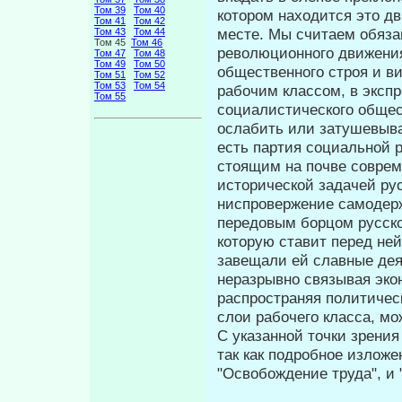
Том 39
Том 40
ко­тором находится это д
Том 41
Том 42
месте. Мы счи­таем обяз
Том 43
Том 44
Том 45
Том 46
революционного движения
Том 47
Том 48
Том 49
Том 50
общественного строя и ви
Том 51
Том 52
Том 53
Том 54
рабочим классом, в эксп
Том 55
социалистического общес
ослабить или затушевыва
есть партия социальной 
стоящим на почве со­врем
исторической задачей ру
ниспровержение самодерж
передовым борцом русско
которую ставит перед не
завещали ей славные дея
неразрывно связывая эко
распространяя политичес
слои рабочего класса, м
С указанной точки зрения
так как подробное изложе
"Освобож­дение труда", 