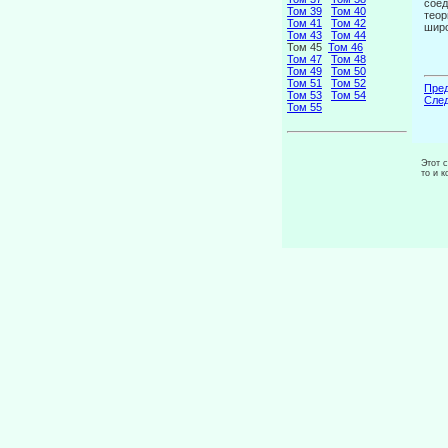
соед
Том 39
Том 40
тео­
Том 41
Том 42
шир
Том 43
Том 44
Том 45
Том 46
Том 47
Том 48
Том 49
Том 50
Том 51
Том 52
Пред
Том 53
Том 54
След
Том 55
Этот 
то и 