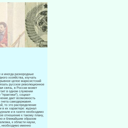
е и иногда разнородные
ного хозяйства, изучать
зрывное целое марксистский
связать русское революционное
ая связь, в России может
тоит в одном служении
"практики"), социал-
инение дает возможность
 гнета само­державия.
й, то это распределение
 в их характере: журнал
рнале и в газете не­обходимо
ое отношение к такому плану,
нно и ближайшим образом
лизма, к области науки,
в, необходимо именно