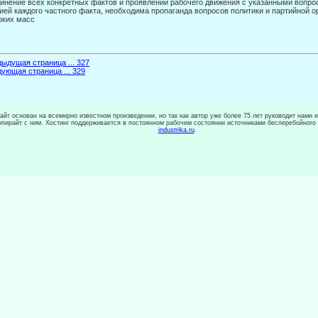
инение всех конкретных фактов и проявлений рабочего движения с указанными вопр
рией каждого частного факта, необходима пропаганда вопросов политики и партийной 
оких масс
ыдущая страница ... 327
ующая страница ... 329
сайт основан на всемирно известном произведении, но так как автор уже более 75 лет руководит нами 
копирайт с ним. Хостинг поддерживается в постоянном рабочем состоянии источниками бесперебойного
industrika.ru
.