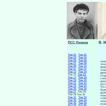
ПСС Ленина
В. 
Том 01
Том 02
Том 03
Том 04
Том 05
Том 06
озна
Том 07
Том 08
тече
Том 09
Том 10
форм
Том 11
Том 12
соци
Том 13
Том 14
движ
Том 15
Том 16
созд
Том 17
Том 18
стих
Том 19
Том 20
демо
Том 21
Том 22
русс
Том 23
Том 24
Что 
Том 25
Том 26
буде
Том 27
Том 28
долж
Том 29 Том 30
отра
Том 31
Том 32
чтоб
Том 33
Том 34
затр
Том 35
Том 36
поли
Том 37
Том 38