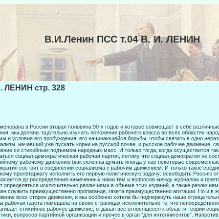
В.И.Ленин ПСС т.04 В. И. ЛЕНИН
И. ЛЕНИН стр. 328
менована в России вторая половина 90-х годов и которое совмещает в себе различ­ны
ния; мы должны тщательно изучать положение рабочего класса во всех областях народ
ы и условия его пробужде­ния, его начинающейся борьбы, чтобы связать в одно нера
ализм, начавший уже пускать корни на русской почве, и русское рабочее движе­ние, 
ение со стихийным подъемом народных масс. И только тогда, когда осуществится так
аться социал-демократическая рабочая партия, потому что социал-демократия не сос
ийному рабочему движению (как склонны думать иногда у нас некото­рые современные 
кратия состоит в соединении социализма с рабочим движением. И только такое соед
кому пролета­риату исполнить его первую политическую задачу: освободить Россию от
касается до распределения намеченных нами тем и вопросов между журналом и газето
т определяться исключительно различиями в объеме этих изданий, а также различиями
ен служить преимуще­ственно пропаганде, газета преимущественно агитации. Но и в жу
жение всех сторон движения, и мы особенно хотели бы подчеркнуть на­ше отрицательн
ы рабочая газета помещала на своих страницах исключительно то, что непосредстве
агивает стихийное рабочее движение, отдавая все относящееся к области теории социа
тики, вопросов партийной организации и прочее в орган "для ин­теллигентов". Напроти