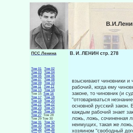
В.И.Лени
ПСС Ленина
В. И. ЛЕНИН стр. 278
Том 01
Том 02
Том 03
Том 04
Том 05
Том 06
Том 07
Том 08
взыскивают чиновники и 
Том 09
Том 10
рабочий, ко­гда ему чинов
Том 11
Том 12
Том 13
Том 14
законе, то чиновник (и су
Том 15
Том 16
Том 17
Том 18
"отговариваться незнание
Том 19
Том 20
Том 21
Том 22
основной русский закон. 
Том 23
Том 24
каждым рабочий знает за
Том 25
Том 26
Том 27
Том 28
ложь, ложь, сочиненная
Том 29 Том 30
Том 31
Том 32
неимущих, такая же ложь,
Том 33
Том 34
Том 35
Том 36
хозяином "свободный дог
Том 37
Том 38