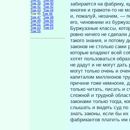
забирается на фабрику, е
Том 39
Том 40
Том 41
Том 42
многие и грамоте-то не мо
Том 43
Том 44
Том 45
Том 46
и, пожалуй, незачем, — п
Том 47
Том 48
Том 49
Том 50
его, чиновники из буржуа
Том 51
Том 52
Буржуазные классы, кото
Том 53
Том 54
Том 55
ровно ничего не сделали 
такого знания, и потому 
законов не столько сами 
которые владеют всей со
хотят пользоваться образ
не дадут и не могут дать
могут только очень и оч
капиталом миллионов тру
причине тоже немногие, д
только читать, писать и с
сложной и трудной област
законами только тогда, к
слышать и видеть суд по
знать законы, если бы их
фабрикантов платить им 