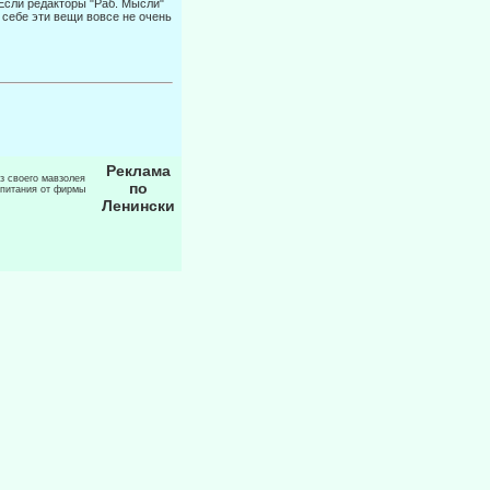
 Если редакторы "Раб. Мысли"
о себе эти вещи вовсе не очень
Реклама
из своего мавзолея
по
 питания от фирмы
Ленински