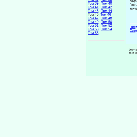
зада
Том 39
Том 40
"го­
Том 41
Том 42
труд
Том 43
Том 44
Том 45
Том 46
Том 47
Том 48
Том 49
Том 50
Том 51
Том 52
Пред
Том 53
Том 54
След
Том 55
Этот 
то и 