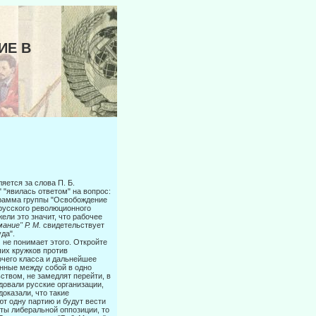
ИЕ В
яется за слова П. Б.
 "явилась ответом" на вопрос:
рамма группы "Осво­бождение
 русского революционного
ели это значит, что рабочее
а­
ние" Р. М.
свидетельствует
да".
.
не понимает этого. Откройте
их кружков против
очего класса и дальнейшее
анные между собой в одно
ством, не замедлят перейти, в
довали русские организации,
оказали, что такие
ют одну партию и будут вести
ты либеральной оппозиции, то