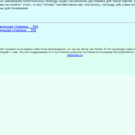
ча завоевания политической свобо­ды будет несомненно достижима для такой партии.
товы не понять" этого, то мы "готовы" посоветовать им: поучитесь, господа, ибо сами п
ны для понимания.
ыдущая страница ... 254
ующая страница ... 256
сайт основан на всемирно известном произведении, но так как автор уже более 75 лет руководит нами 
копирайт с ним. Хостинг поддерживается в постоянном рабочем состоянии источниками бесперебойного
industrika.ru
.