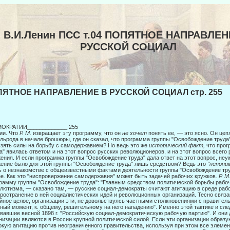
В.И.Ленин ПСС т.04 ПОПЯТНОЕ НАПРАВЛЕН
РУССКОЙ СОЦИАЛ
ЯТНОЕ НАПРАВЛЕНИЕ В РУССКОЙ СОЦИАЛ стр. 255
МОКРАТИИ_____________ 255
ии. Что
Р. М.
извращает эту программу, что он
не хочет
понять ее, — это ясно. Он цепл
льрода в начале брошюры, где он сказал, что программа группы "Освобождение труда"
взять силы на борьбу с самодержавием? Но ведь это же
исторический факт,
что прог
а" явилась ответом и на этот вопрос русских революционеров, и на этот вопрос всего
ения. И если программа группы "Освобо­ждение труда" дала ответ на этот вопрос, неуж
ение было для этой группы "Освобождение труда" лишь средством? Ведь это
"непоним
 о незнакомстве с общеизвестными фактами деятель­ности группы "Освобождение тру
е. Как это "ниспровержение самодержавия" может быть задачей рабочих круж­ков.
Р. М
рамму группы "Освобождение труда": "Главным средством политической борьбы рабоч
лютизма, — сказано там, — русские социал-демократы считают агитацию в среде раб
ространение в ней социалистических идей и революционных органи­заций. Тесно связ
йное целое, организации эти, не до­вольствуясь частными столкновениями с правитель
­ный момент, к. общему, решительному на него нападению". Именно этой тактике и сле
вавшие весной 1898 г. "Российскую социал-демократическую рабочую партию". И они д
низации являются в России крупной политической силой. Если эти организации образу
кую агитацию против неограниченного правительства, используя при этом все элемен