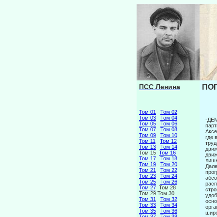
ПСС Ленина
ПОП
Том 01
Том 02
Том 03
Том 04
-ДЕ
Том 05
Том 06
парт
Том 07
Том 08
Аксе
Том 09
Том 10
где 
Том 11
Том 12
труд
Том 13
Том 14
движ
Том 15
Том 16
движ
Том 17
Том 18
лишь
Том 19
Том 20
Дале
Том 21
Том 22
прог
Том 23
Том 24
абсо
Том 25
Том 26
расп
Том 27
Том 28
стро
Том 29 Том 30
удоб
Том 31
Том 32
осно
Том 33
Том 34
орга
Том 35
Том 36
широ
Том 37
Том 38