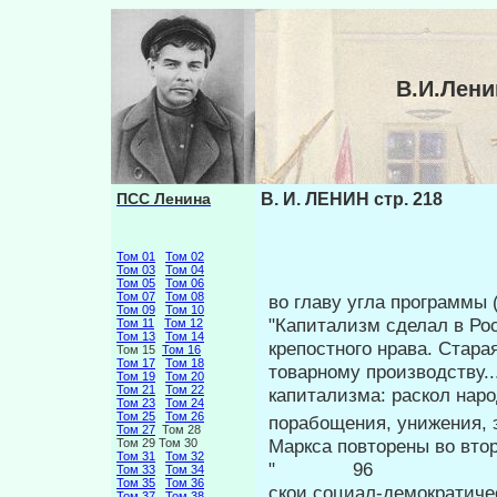
В.И.Лени
ПСС Ленина
В. И. ЛЕНИН стр. 218
Том 01
Том 02
Том 03
Том 04
Том 05
Том 06
Том 07
Том 08
во главу угла программы 
Том 09
Том 10
"Капита­лизм сделал в Р
Том 11
Том 12
Том 13
Том 14
крепостного нрава. Стара
Том 15
Том 16
Том 17
Том 18
товарному производству..
Том 19
Том 20
Том 21
Том 22
капитализма: раскол наро
Том 23
Том 24
Том 25
Том 26
порабощения, унижения, 
Том 27
Том 28
Маркса повторены во вто
Том 29 Том 30
Том 31
Том 32
" 96
Том 33
Том 34
Том 35
Том 36
скои социал-демократичес
Том 37
Том 38