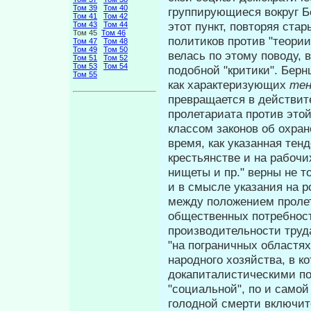
Том 39
Том 40
группирующиеся вокруг Б
Том 41
Том 42
этот пункт, повторяя ста
Том 43
Том 44
Том 45
Том 46
политиков против "теори
Том 47
Том 48
Том 49
Том 50
велась по этому поводу, 
Том 51
Том 52
Том 53
Том 54
подобной "критики". Берн
Том 55
как характеризующих
те
превращается в действит
пролетариата против это
классом законов об охра­
время, как указанная тен
крестьянстве и на рабочих
нищеты и пр." верны не т
и в смысле указания на ро
между положением проле
общественных потребност
производи­тельности труд
"на пограничных областях"
народного хозяйства, в ко
докапиталистическими по
"социальной", по и само
голодной смерти включи