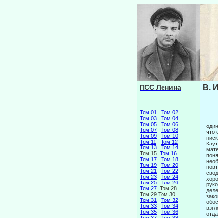
ПСС Ленина
В. 
Том 01
Том 02
Том 03
Том 04
Том 05
Том 06
один
Том 07
Том 08
что 
Том 09
Том 10
ниск
Том 11
Том 12
Каут
Том 13
Том 14
мате
Том 15
Том 16
поня
Том 17
Том 18
необ
Том 19
Том 20
повт
Том 21
Том 22
свод
Том 23
Том 24
хоро
Том 25
Том 26
руко
Том 27
Том 28
деле
Том 29 Том 30
зако
Том 31
Том 32
обос
Том 33
Том 34
взгл
Том 35
Том 36
отда
Том 37
Том 38