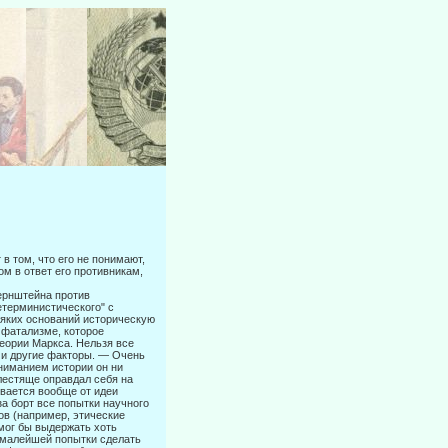
в том, что его не понимают,
ом в ответ его противникам,
Бернштейна против
етерминистического" с
яких оснований истори­ческую
 фатализме, которое
еории Маркса. Нельзя все
 и другие фак­торы. — Очень
ониманием истории он ни
блестяще оправдал себя на
ывается вообще от идеи
за борт все попытки научного
ов (например, этические
 мог бы выдержать хоть
и малейшей попытки сделать