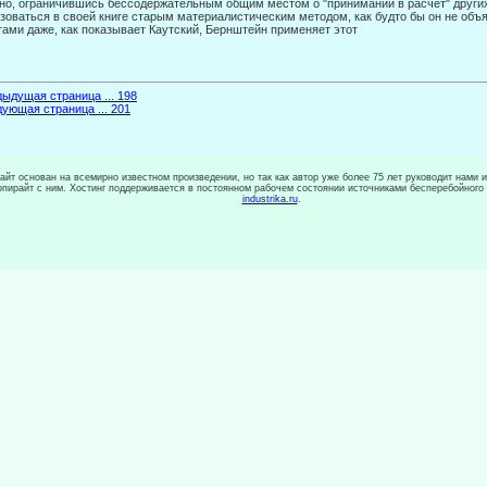
 но, ограничившись бессодержательным общим местом о "принимании в расчет" други
зоваться в своей книге старым материалистическим методом, как будто бы он не объ
ами даже, как показывает Каутский, Берн­штейн применяет этот
ыдущая страница ... 198
ующая страница ... 201
сайт основан на всемирно известном произведении, но так как автор уже более 75 лет руководит нами 
копирайт с ним. Хостинг поддерживается в постоянном рабочем состоянии источниками бесперебойного
industrika.ru
.