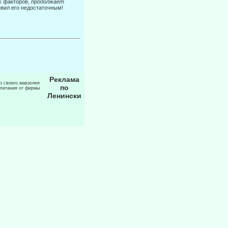
х факторов,
про­должает
явил его недостаточным!
Реклама
из своего мавзолея
по
 питания от фирмы
Ленински