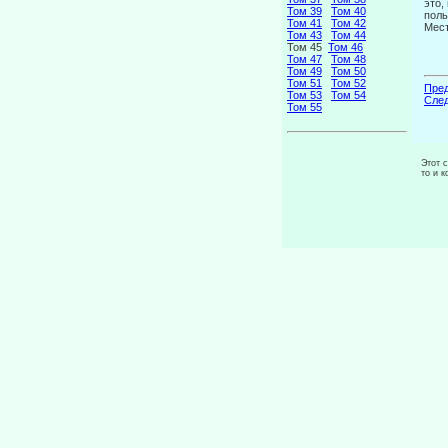
это,
Том 39
Том 40
поль
Том 41
Том 42
Мест
Том 43
Том 44
Том 45
Том 46
Том 47
Том 48
Том 49
Том 50
Том 51
Том 52
Пред
Том 53
Том 54
След
Том 55
Этот 
то и 