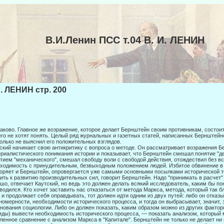
В.И.Ленин ПСС т.04 В. И. ЛЕНИН
И. ЛЕНИН стр. 200
аково. Главное же возражение, которое делает Бернштейн своим противникам, со­стоит 
его не хотят понять. Целый ряд журнальных и газетных статей, написанных Бернштейн
олько не вы­яснил его положительных взглядов.
ский начинает свою антикритику с вопроса о методе. Он рассматривает возра­жения 
риалистического понимания истории и показывает, что Бернштейн смешал понятие "д
тием "механического", смешал свободу воли с свободой действия, отождествил без вс
ходимость с принудительным, безвыходным положением людей. Избитое обвинение в
оряет и Бернштейн, опровергается уже самыми основными посылками исторической т
ить к развитию производительных сил, говорит Бернштейн. Надо "принимать в расчет"
шо, отвечает Каутский, но ведь это должен делать всякий исследо­ватель, каким бы п
водился. Кто хочет заставить нас от­казаться от метода Маркса, метода, который так 
 и про­должает себя оправдывать, тот должен идти одним из двух путей: либо он отказ
номерности, необходимости исторического процесса, и тогда он выбрасывает, значит, 
нования социологии. Либо он должен показать, каким образом можно из других фактор
яды) вывести необходимость исторического процесса, — показать анализом, кото­рый
ленное сравнение с анализом Маркса в "Капитале". Бернштейн не только не делает н