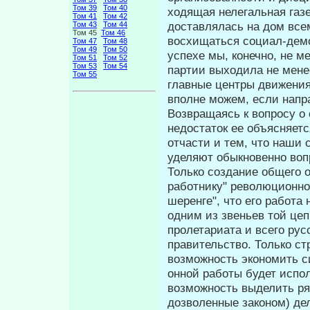
Том 39
Том 40
ходящая нелегальная газе
Том 41
Том 42
доставлялась на дом все
Том 43
Том 44
Том 45
Том 46
восхищаться социал-демок
Том 47
Том 48
Том 49
Том 50
успехе мы, конечно, не м
Том 51
Том 52
Том 53
Том 54
партии выходила не менее
Том 55
главные центры движени
вполне можем, если напр
Возвращаясь к вопросу о
недостаток ее объясняетс
отчасти и тем, что наши
уделяют обыкновенно воп
Только создание общего 
работни­ку" революционног
шеренге", что его ра­бота
одним из звеньев той цеп
пролетариата и всего ру
правительство. Только ст
возможность экономить с
онной работы будет испо
возможность вы­делить р
дозволенные законом) де­