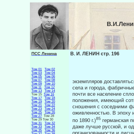
В.И.Лени
ПСС Ленина
В. И. ЛЕНИН стр. 196
Том 01
Том 02
Том 03
Том 04
Том 05
Том 06
Том 07
Том 08
экземпляров доставлятьс
Том 09
Том 10
села и го­рода, фабричны
Том 11
Том 12
Том 13
Том 14
почти все населе­ние сп
Том 15
Том 16
Том 17
Том 18
положения, имеющий сотн
Том 19
Том 20
Том 21
Том 22
сношения с соседними ф
Том 23
Том 24
оживленностью. В эпоху 
Том 25
Том 26
Том 27
Том 28
85
по 1890 г.)
германская по
Том 29 Том 30
Том 31
Том 32
даже лучше русской, и о
Том 33
Том 34
Том 35
Том 36
организованности и дисц
Том 37
Том 38