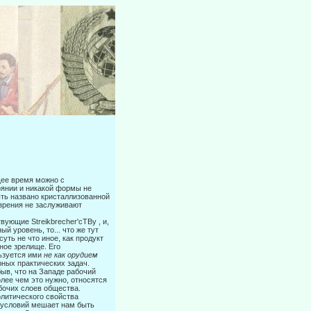
щее время можно с
оянии и никакой формы не
ыть названо кристаллизованной
 зрения не заслуживают
ующие Streikbrecher'cTBy , и,
 уровень, то... что же тут
уть не что иное, как продукт
ное зрелище. Его
льзуется ими
не как орудием
рных практических задач.
быв, что на Западе рабочий
лее чем это нужно, относятся
бочих слоев общества.
литического свойства
 условий мешает нам быть