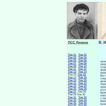
ПСС Ленина
В. 
Том 01
Том 02
Том 03
Том 04
Том 05
Том 06
орга
Том 07
Том 08
увер
Том 09
Том 10
созд
Том 11
Том 12
форм
Том 13
Том 14
вним
Том 15
Том 16
Вот 
Том 17
Том 18
след
Том 19
Том 20
дела
Том 21
Том 22
пере
Том 23
Том 24
прак
Том 25
Том 26
иссл
Том 27
Том 28
Кром
Том 29 Том 30
клас
Том 31
Том 32
с пр
Том 33
Том 34
Мале
Том 35
Том 36
вызы
Том 37
Том 38