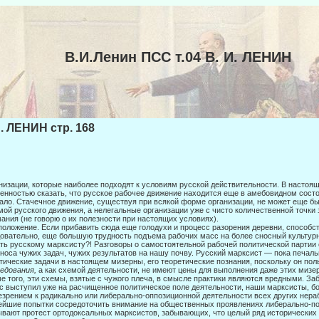
В.И.Ленин ПСС т.04 В. И. ЛЕНИН
И. ЛЕНИН стр. 168
низации, которые наиболее подходят к условиям русской действительности. В настоя
енностью сказать, что русское рабочее движение находится еще в амебовидном сост
ало. Стачечное движение, существуя при всякой форме организации, не может еще б
ой русского движения, а нелегальные организации уже с чис­то количественной точки
ания (не говорю о их полезности при настоящих условиях).
положение. Если прибавить сюда еще голодухи и процесс разорения деревни, способств
овательно, еще большую трудность подъема рабочих масс на более сносный культурный
ть русскому марксисту?! Разговоры о самостоятельной рабочей политической партии с
носа чужих задач, чужих результатов на нашу почву. Русский марксист — пока печаль
тические задачи в настоящем мизерны, его теоретические познания, поскольку он по
едования,
а как схемой дея­тельности, не имеют цены для выполнения даже этих мизе
е того, эти схемы, взятые с чужого плеча, в смысле практики являются вредными. За
с выступил уже на расчищенное политическое поле деятельности, наши марксисты, бо
езрением к радикально или либерально-оппозиционной деятельности всех других нера
йшие попытки сосредоточить внимание на общественных проявлениях либерально-по
вают протест ортодоксальных марксистов, забывающих, что целый ряд исторических