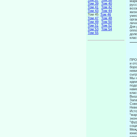
марк
Том 39
Том 40
русс
Том 41
Том 42
возз
Том 43
Том 44
жизн
Том 45
Том 46
умес
Том 47
Том 48
орга
Том 49
Том 50
личн
Том 51
Том 52
Для 
Том 53
Том 54
оппо
Том 55
долю
клас
ПРО
и от
боро
неви
сыгр
Мы н
идеи
подо
наме
клас
Выше
Запа
Сове
Неве
Исто
"мар
экон
"фур
соци
Межд
юнио
сост