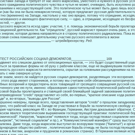
систами Запада и требует от нас иного марксиз­ма, уместного и нужного в русских ус
кого гражданина политического чувства и чутья не может, очевидно, быть искуплено р
ваниями к несуще­ствующей силе. Это политическое чутье может быть дано лишь воспи
и (как бы она ни была немарксистична), которую предлагает русская действительность
тно (временно) на Западе, настолько у нас оно вредно, потому что отрицание, исходя­
низованного и имеющего фактическую силу, — одно, а отрицание, исходящее из бес
остей, — другое.
русского марксиста исход один: участие, т. е. помощь экономической борьбе пролетари
зиционной деятельности. Как "отрицатель", русский марксист пришел очень ра­но, а эт
 энергии, которая должна направляться в сторону политиче­ского радикализма. Пока вс
совая схема помешает деятельному участию русского интеллигента в жизни
— штрейкбрехерству.
Ред.
ТЕСТ РОССИЙСКИХ СОЦИАЛ-ДЕМОКРАТОВ___________________ 169
одвинет его слишком далеко от оппозиционных кругов, — это будет существенный уще
ться за правовые формы не об руку с рабочим классом, еще не выдвинувшим полити­
нность русского марксиста-интеллигента, скрытая за головными рассу­ждениями на п
ать с ним скверную штуку.
е знаем, много ли найдется русских социал-демократов, разделяющих эти воз­зрения.
 этого рода имеют сторонников, и потому мы считаем себя обязанными категорически
бных воззрений и предостеречь всех товарищей от грозящего совращения русской со
ченного уже ею пути, именно: образования самостоятельной политической рабо­чей па
совой борьбы пролетариата и ставящей своей бли­жайшей задачей завоевание полити
приведенное "credo" представляет из себя, во-первых, "краткое описание хода разви
де" и, во-вторых, "выводы для России".
ршенно неверны, прежде всего, представления авторов "credo" о прошлом за­падноев
рно, что рабочий класс на Западе не уча­ствовал в борьбе за политическую свободу и
рия чар­тизма, революция 48 г. во Франции, Германии, Австрии доказывают обратное. 
ксизм явился теоретическим выражением господствующей практики: политической б
омической". Напротив, "марксизм" появился тогда, когда господствовал социализм не
ьеризм", "истинный социализм" и пр.), и "Коммунистический манифест" сразу выступи
ализма. Даже тогда, когда марксизм выступил во всеоружии теории ("Капитал") и орга
ународное общество рабочих , политическая борьба отнюдь не была господствующей п
низм в Англии, анархизм и прудонизм в романских странах). В Германии великая исто
ояла в том, что он