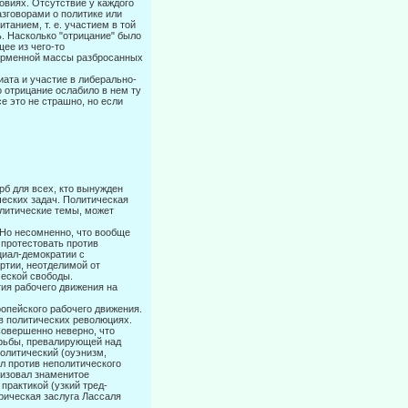
ловиях. Отсутствие у каждого
азговорами о политике или
танием, т. е. участием в той
. Насколько "отри­цание" было
щее из чего-то
форменной массы разбросанных
ата и уча­стие в либерально-
о отрицание ослабило в нем ту
е это не страшно, но если
рб для всех, кто вынужден
ческих задач. Политическая
олитические темы, может
 Но несомненно, что вообще
 протестовать против
циал-демократии с
ртии, неотделимой от
ческой свободы.
тия рабочего движения на
ропейского рабочего движения.
 в политических революциях.
Совер­шенно неверно, что
орьбы, превалирующей над
политический (оуэнизм,
л против неполитического
низовал знаменитое
рактикой (узкий тред-
рическая заслуга Лассаля