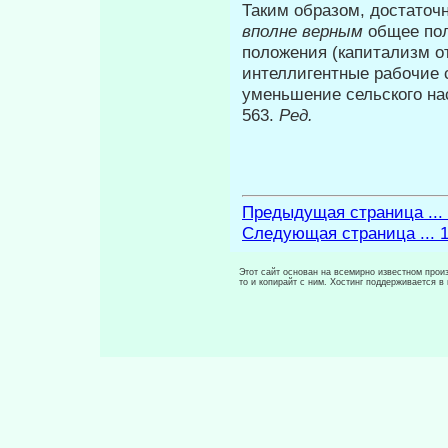
Таким образом, достаточн
вполне верным
общее пол
положения (капитализм о
интеллигентные рабо­чие
уменьшение сельского насе
563.
Ред.
Предыдущая страница ...
Следующая страница ... 
Этот сайт основан на всемирно известном произ
то и копирайт с ним. Хостинг поддерживается 