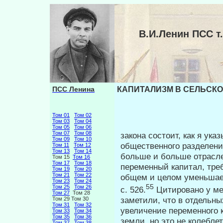
В.И.Ленин ПСС 
ПСС Ленина
КАПИТАЛИЗМ В СЕЛЬСКОМ
Том 01
Том 02
Том 03
Том 04
Том 05
Том 06
Том 07
Том 08
закона состоит, как я ука
Том 09
Том 10
обществен­ного разделени
Том 11
Том 12
Том 13
Том 14
больше и больше от­расле
Том 15
Том 16
Том 17
Том 18
переменный капитал, тре
Том 19
Том 20
Том 21
Том 22
общем и целом уменьшается
Том 23
Том 24
55
Том 25
Том 26
с. 526.
Цитировано у меня
Том 27
Том 28
заметили, что в отдельн
Том 29 Том 30
Том 31
Том 32
увеличение переменного к
Том 33
Том 34
Том 35
Том 36
земли, но это не колебле
Том 37
Том 38