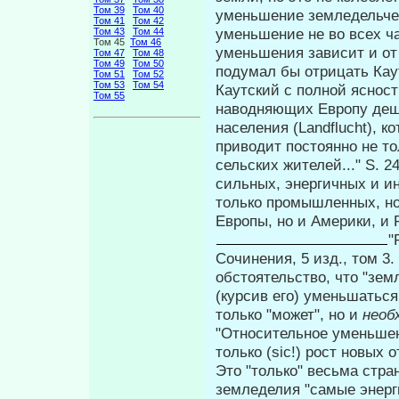
Том 39
Том 40
уменьшение зем­ледельче
Том 41
Том 42
уменьшение не во всех ча
Том 43
Том 44
Том 45
Том 46
уменьшения зависит и от 
Том 47
Том 48
Том 49
Том 50
подумал бы отрицать Кау
Том 51
Том 52
Том 53
Том 54
Каутский с полной ясност
Том 55
наводняющих Европу деше
населения (Landflucht), 
приводит постоянно не то
сельских жите­лей..." S.
сильных, энергичных и и
только промышленных, но 
Европы, но и Америки, и
"
Сочинения, 5 изд., том 3.
обстоятельство, что "зе
(курсив его) уменьшатьс
только "может", но и
необ
"Относительное уменьшен
только (sic!) рост новых 
Это "только" весьма стр
земледелия "самые энерг