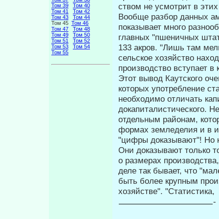
ством не усмотрит в эти
Том 39
Том 40
Том 41
Том 42
Вообще разбор данных ам
Том 43
Том 44
Том 45
Том 46
показывает много разнооб
Том 47
Том 48
Том 49
Том 50
главных "пшеничных шта
Том 51
Том 52
133 акров. "Лишь там мел
Том 53
Том 54
Том 55
сельское хозяйство наход
производство вступает в 
Этот вывод Каутского очен
которых употребление ст
необходимо отличать кап
докапиталистиче­ского. 
отдельным районам, кото
формах земледелия и в ис
"цифры доказывают"! Но 
Они доказывают только т
о размерах производства,
деле так бывает, что "ма
быть более крупным прои
хозяйстве". "Статистика,
-