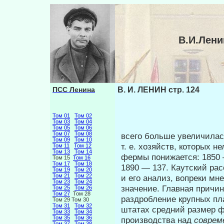
В.И.Лени
ПСС Ленина
В. И. ЛЕНИН стр. 124
Том 01
Том 02
Том 03
Том 04
Том 05
Том 06
Том 07
Том 08
всего больше увеличилас
Том 09
Том 10
т. е. хо­зяйств, которых 
Том 11
Том 12
Том 13
Том 14
фермы понижа­ется: 1850 
Том 15
Том 16
Том 17
Том 18
1890 — 137. Каутский ра
Том 19
Том 20
Том 21
Том 22
и его анализ, вопреки мн
Том 23
Том 24
значение. Главная причи
Том 25
Том 26
Том 27
Том 28
раздробление крупных пл
Том 29 Том 30
Том 31
Том 32
штатах средний размер ф
Том 33
Том 34
Том 35
Том 36
производства над
соврем
Том 37
Том 38