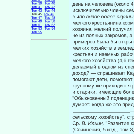
день на человека (около 4
Том 39
Том 40
Том 41
Том 42
исключительно члены сем
Том 43
Том 44
Том 45
Том 46
было
вдвое более скудн
Том 47
Том 48
Том 49
Том 50
мелкого крестьянина корм
Том 51
Том 52
хозяина, мелкий получил 
Том 53
Том 54
Том 55
не из полных закромов, а
примеров была бы открыт
мелких хо­зяйств в земл
крестьян и наемных рабоч
мелкого хозяйства (4,6 гек
делаемый в одном из спе
доход? — спрашивает Кау
помогают дети, помогают 
крупному же приходится р
и стари­ки, имеющие боле
"Обыкновенный поденщик,
думает: когда же это при
—
сельскому хозяйству", стр
Ср.
В. Ильин,
"Развитие к
(Сочинения, 5 изд., том 