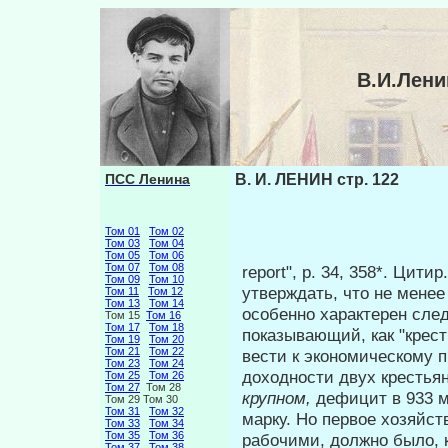
В.И.Лени
ПСС Ленина
В. И. ЛЕНИН стр. 122
Том 01
Том 02
Том 03
Том 04
Том 05
Том 06
Том 07
Том 08
report", р. 34, 358*. Цитир
Том 09
Том 10
утверждать, что не менее
Том 11
Том 12
Том 13
Том 14
особенно характерен сле
Том 15
Том 16
Том 17
Том 18
показывающий, как "крест
Том 19
Том 20
Том 21
Том 22
вести к экономическому п
Том 23
Том 24
доходности двух крестьян
Том 25
Том 26
Том 27
Том 28
крупном,
дефицит в 933 м
Том 29 Том 30
Том 31
Том 32
марку. Но первое хозяйс
Том 33
Том 34
Том 35
Том 36
рабочими, должно бы­ло, к
Том 37
Том 38