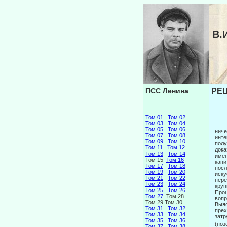
В.
ПСС Ленина
РЕЦ
Том 01
Том 02
Том 03
Том 04
Том 05
Том 06
ниче
Том 07
Том 08
инте
Том 09
Том 10
полу
Том 11
Том 12
дока
Том 13
Том 14
имен
Том 15
Том 16
капи
Том 17
Том 18
посл
Том 19
Том 20
иску
Том 21
Том 22
пере
Том 23
Том 24
круп
Том 25
Том 26
Проц
Том 27
Том 28
вопр
Том 29 Том 30
Выяс
Том 31
Том 32
прех
Том 33
Том 34
затр
Том 35
Том 36
(поз
Том 37
Том 38