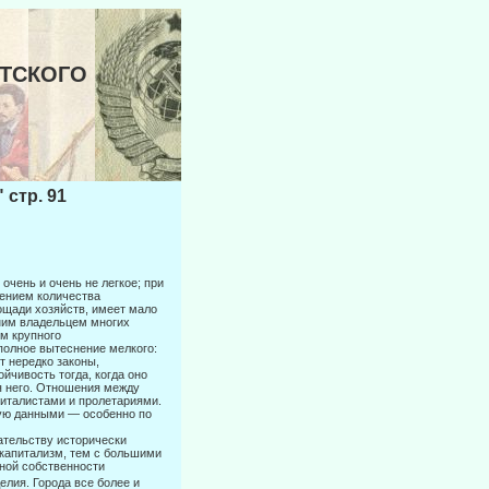
АУТСКОГО
стр. 91
очень и очень не легкое; при
ением количества
ощади хозяйств, имеет мало
дним владельцем многих
м крупного
полное вытеснение мелкого:
т нередко законы,
йчивость тогда, когда оно
я него. Отношения между
италистами и пролетариями.
тую данными — особенно по
ательству исторически
 капитализм, тем с большими
ьной собственности
елия. Города все более и