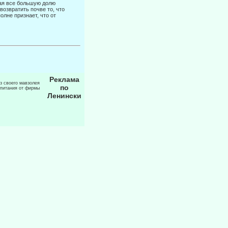
вая все большую долю
возвратить почве то, что
олне признает, что от
Реклама
из своего мавзолея
по
 питания от фирмы
Ленински