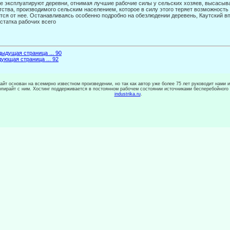
е эксплуатируют деревни, отнимая лучшие рабочие силы у сельских хозяев, высасы
тства, производимого сель­ским населением, которое в силу этого теряет возможность 
тся от нее. Останавливаясь особенно подробно на обезлюдении деревень, Каутский вп
статка рабочих всего
ыдущая страница ... 90
ующая страница ... 92
сайт основан на всемирно известном произведении, но так как автор уже более 75 лет руководит нами 
копирайт с ним. Хостинг поддерживается в постоянном рабочем состоянии источниками бесперебойного
industrika.ru
.