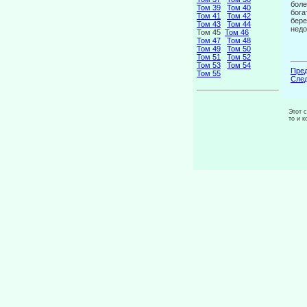
боле
Том 39
Том 40
бога
Том 41
Том 42
бере
Том 43
Том 44
недо
Том 45
Том 46
Том 47
Том 48
Том 49
Том 50
Том 51
Том 52
Том 53
Том 54
Пред
Том 55
След
Этот 
то и 