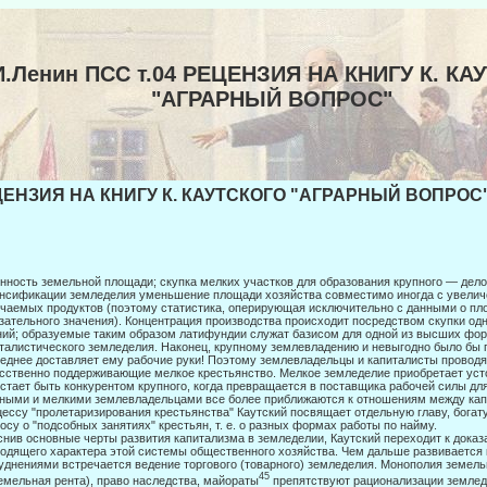
И.Ленин ПСС т.04 РЕЦЕНЗИЯ НА КНИГУ К. К
"АГРАРНЫЙ ВОПРОС"
ЕНЗИЯ НА КНИГУ К. КАУТСКОГО "АГРАРНЫЙ ВОПРОС" 
нность земельной площади; скупка мелких участков для образования крупного — дело 
нсификации земледелия уменьшение площади хозяйства совместимо иногда с увелич
чаемых продуктов (по­этому статистика, оперирующая исключительно с данными о пл
зательного значения). Концентрация производства происходит посредством скупки о
ий; образуемые таким образом латифундии служат базисом для одной из высших фор
талистического земледелия. Наконец, крупному землевладению и невыгодно было бы 
еднее доставляет ему рабочие руки! Поэтому землевладельцы и капиталисты про­водя
сственно поддерживающие мелкое крестьянство. Мелкое земледелие приобретает усто
стает быть конкурентом крупного, когда превращается в поставщика рабочей силы дл
ными и мелкими землевладельцами все более приближаются к отношениям между кап
ессу "пролетаризирования крестьянства" Каут­ский посвящает отдельную главу, бога
осу о "под­собных занятиях" крестьян, т. е. о разных формах работы по найму.
нив основные черты развития капитализма в земледелии, Каутский переходит к доказ
одящего характера этой системы общественного хо­зяйства. Чем дальше развивается
уднениями встреча­ется ведение торгового (товарного) земледелия. Монополия земел
45
емельная рента), право наследства, майораты
препятствуют рационализации зем­лед