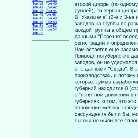
второй цифры (по одному
Том 39
Том 40
Том 41
Том 42
рублей), то первая циф­р
Том 43
Том 44
Том 45
Том 46
В "Указателе" (2-е и 3-ь
Том 47
Том 48
Том 49
Том 50
заводов на группы по раз
Том 51
Том 52
каждой группы в общем п
Том 53
Том 54
Том 55
данными "Перечня" вслед
регистрации и определени
Нам остается еще рассмо
Приво­дя погубернские да
заводов, он не удер­жался
е. с данными "Свода". В 
производствах, и потому 
которых сумма выработки 
губерний находится 8 (ст
о "попятном движении в 
губерниях, о том, что эт
положение мелких заведен
рассужде­ния были бы, мо
бы они не были все спло