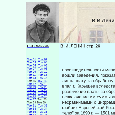
В.И.Лени
ПСС Ленина
В. И. ЛЕНИН стр. 26
Том 01
Том 02
Том 03
Том 04
Том 05
Том 06
Том 07
Том 08
производительности мелк
Том 09
Том 10
вошли заве­дения, показ
Том 11
Том 12
Том 13
Том 14
лишь плату за обра­ботку
Том 15
Том 16
Том 17
Том 18
впал г. Карышев вследств
Том 19
Том 20
Том 21
Том 22
различение платы за обра
Том 23
Том 24
невключение им суммы ак
Том 25
Том 26
Том 27
Том 28
несравнимыми с цифрами 
Том 29 Том 30
Том 31
Том 32
фабрик Европейской Росси
Том 33
Том 34
Том 35
Том 36
телю" за 1890 г. — 1501 
Том 37
Том 38