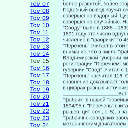
Том 07
более развитой, более стар
Подобный вывод звучит оче
Том 08
совершенно вздорный. Ци
Том 09
совершенно случайные. На
Том 10
"Своду" было в 1885—1890 г
Том 11
1891 году это число вдруг 
Том 12
числение в "фабрики" то 46
"Перечень" считает в этой
Том 13
внимание, что в число "фа
Том 14
Владимирской губернии чи
Том 15
регистрации "Перечнем" ме
Том 16
губернии "Свод" считал 
Том 17
"Перечень" насчитал 116.
Том 18
сравнение доказывает толь
в цифрах разных источник
Том 19
Вот
Том 20
"фабрик" в нашей "новейше
Том 21
1894/95 г. "Перечень" счит
Том 22
рышев, цит. соч., с. 5), а 
Том 23
"фабрично-заводских заве­де
механическим двигателем и
Том 24