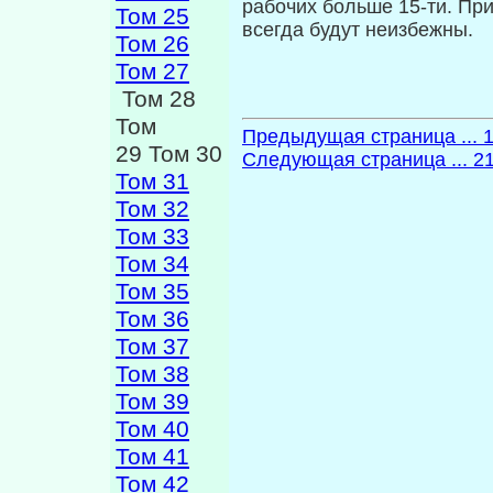
рабочих больше 15-ти. Пр
Том 25
всегда будут неизбежны.
Том 26
Том 27
Том 28
Том
Предыдущая страница ... 
29 Том 30
Следующая страница ... 2
Том 31
Том 32
Том 33
Том 34
Том 35
Том 36
Том 37
Том 38
Том 39
Том 40
Том 41
Том 42