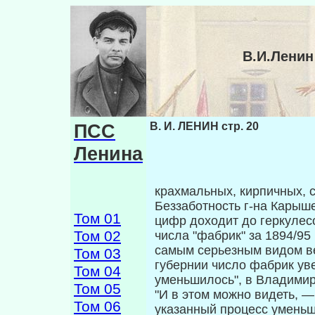
В.И.Ленин
ПСС
В. И. ЛЕНИН стр. 20
Ленина
крахмальных, кирпичных, с
Беззаботность г-на Карыш
Том 01
цифр дохо­дит до геркулес
Том 02
числа "фабрик" за 1894/95 г
самым серьезным видом ве
Том 03
губернии число фабрик уве
Том 04
уменьшилось", в Владимир
Том 05
"И в этом можно видеть, 
Том 06
указанный процесс уменьш